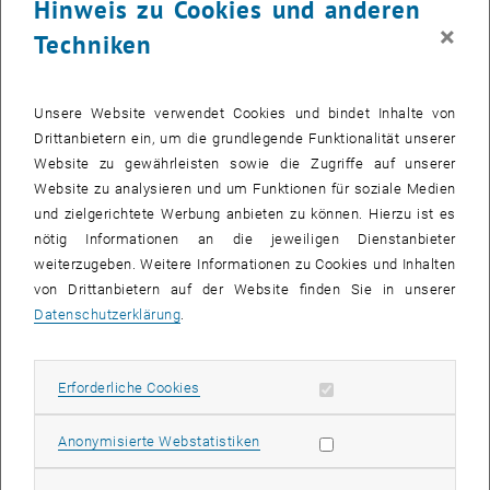
Hinweis zu Cookies und anderen
zur Rückgewinnung von Kunststoffen und Papier durch
×
mechanische und sensorbasierte Sortiertechnik.
Techniken
, öffnet eine externe URL in einem neu
, öffnet eine externe
In Fallstudie C führen
Julia Mühl
und
Simon Hofer
Großversuche zur
Aufbereitung von Bett- und Rostaschen aus
Unsere Website verwendet Cookies und bindet Inhalte von
Müllverbrennungsanlagen (MVAs) durch und versuchen in weiterer
Drittanbietern ein, um die grundlegende Funktionalität unserer
Folge im Technikumsmaßstab, recyclingfähige Glas- und
Website zu gewährleisten sowie die Zugriffe auf unserer
Mineralikfraktionen herzustellen.
Website zu analysieren und um Funktionen für soziale Medien
und zielgerichtete Werbung anbieten zu können. Hierzu ist es
Studentische wissenschaftliche Mitarbeiter*innen (aktuell
nötig Informationen an die jeweiligen Dienstanbieter
und ehemalige)
weiterzugeben. Weitere Informationen zu Cookies und Inhalten
Zusätzlich zur Mitarbeit bei den verschiedenen Sortierkampagnen
von Drittanbietern auf der Website finden Sie in unserer
und Aufbereitungsversuchen beschäftigen sich unsere studentische
Datenschutzerklärung
.
Mitarbeiter*innen mit speziellen wissenschaftlichen
Fragestellungen.
, öffnet eine externe URL in einem neuen Fenster
Lucas Eder
bereitet Restmüllproben für die Bestimmung von
Erforderliche Cookies zulassen
Erforderliche Cookies
Heizwerten auf.
Statistik Cookies zulassen
Anonymisierte Webstatistiken
, öffnet eine externe URL in einem neuen Fens
Constantin Rodas Reyna
führt Untersuchungen zur Rückgewinnung
von Glas aus Müllverbrennungs-Bettaschen durch.