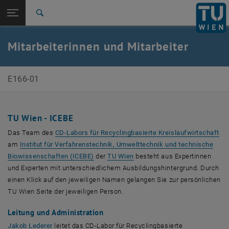
Seitennavigation öffnen
TU Login
Suche
Zur 1. Menü Ebene
E166-01-Forschungsbereich Mechanische
Mitarbeiterinnen und Mitarbeiter
Verfahrenstechnik und Luftreinhaltetechnik
Zurück zur letzten Ebene:
CD-Labor
Zurück: Subseiten von CD-Labor auflisten
E166-01
Team
TU Wien - ICEBE
Das Team des
CD-Labors für Recyclingbasierte Kreislaufwirtschaft
am
Institut für Verfahrenstechnik, Umwelttechnik und technische
Biowissenschaften (ICEBE)
der
TU Wien
besteht aus Expertinnen
und Experten mit unterschiedlichem Ausbildungshintergrund. Durch
einen Klick auf den jeweiligen Namen gelangen Sie zur persönlichen
TU Wien Seite der jeweiligen Person.
Leitung und Administration
, öffnet eine externe URL in einem neuen Fenster
Jakob Lederer
leitet das CD-Labor für Recyclingbasierte