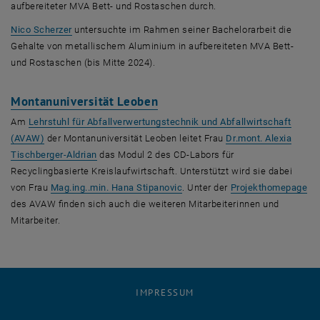
aufbereiteter MVA Bett- und Rostaschen durch.
, öffnet eine externe URL in einem neuen Fenster
Nico Scherzer
untersuchte im Rahmen seiner Bachelorarbeit die
Gehalte von metallischem Aluminium in aufbereiteten MVA Bett-
und Rostaschen (bis Mitte 2024).
, öffnet eine externe URL in
Montanuniversität Leoben
Am
Lehrstuhl für Abfallverwertungstechnik und Abfallwirtschaft
, öffnet eine externe URL in einem neuen Fenster
(AVAW)
der Montanuniversität Leoben leitet Frau
Dr.mont. Alexia
, öffnet eine externe URL in einem neuen Fenster
Tischberger-Aldrian
das Modul 2 des CD-Labors für
Recyclingbasierte Kreislaufwirtschaft. Unterstützt wird sie dabei
, öffnet eine externe URL in ei
, ö
von Frau
Mag.ing..min. Hana Stipanovic
. Unter der
Projekthomepage
des AVAW
finden sich auch die weiteren Mitarbeiterinnen und
Mitarbeiter.
IMPRESSUM