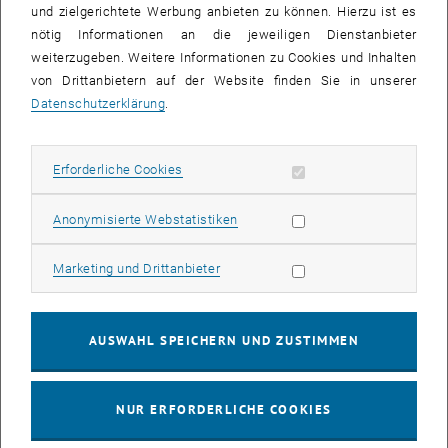
und zielgerichtete Werbung anbieten zu können. Hierzu ist es
nötig Informationen an die jeweiligen Dienstanbieter
Univ.Ass. Dipl.-Ing. Dr.rer.nat.
weiterzugeben. Weitere Informationen zu Cookies und Inhalten
PostDoc
in der
Forschungsgruppe Solid State Ionics
von Drittanbietern auf der Website finden Sie in unserer
--------------------
Datenschutzerklärung
.
Details zu Matthäus Siebenhofers Forschung finden sie auf der
englischen Seite
.
Erforderliche Cookies zulassen
Erforderliche Cookies
Statistik Cookies zulassen
Anonymisierte Webstatistiken
Marketing Cookies zulassen
Marketing und Drittanbieter
Kontakt
AUSWAHL SPEICHERN UND ZUSTIMMEN
Telefon:
+43 1 58801 15815
Mail:
matthaeus.siebenhofer
@
tuwien.ac.at
NUR ERFORDERLICHE COOKIES
Adresse: Getreidemarkt 9, 1060 Wien