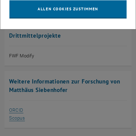
, öffnet eine externe URL in einem neuen 
Raum:
BC EG A08
ALLEN COOKIES ZUSTIMMEN
--------------------
Drittmittelprojekte
FWF Modify
Weitere Informationen zur Forschung von
Matthäus Siebenhofer
, öffnet eine externe URL in einem neuen Fenster
ORCID
, öffnet eine externe URL in einem neuen Fenster
Scopus