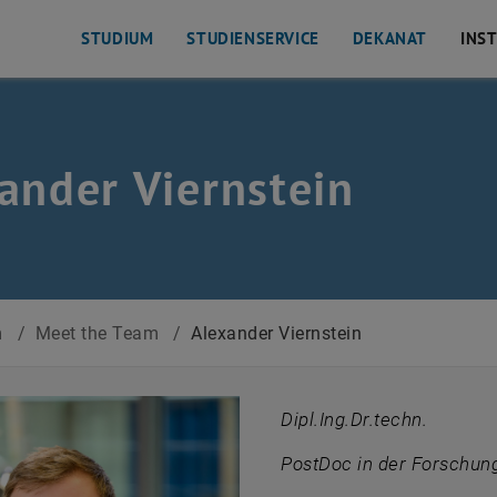
STUDIUM
STUDIENSERVICE
DEKANAT
INS
ander Viernstein
m
/
Meet the Team
/
Alexander Viernstein
Dipl.Ing.Dr.techn.
PostDoc in der Forschu