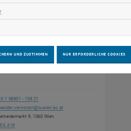
erhalten geschlossen werden, wodurch wir die Batterie Sc
Statistik Cookies zulassen
n
timierung des Herstellungsprozesse, liegt mein Fokus auf
strahl- und Siebdruck. Insbesondere die feine Abstimmun
rketing Cookies zulassen
se Verbesserung von Materialien und Prozessen, entfache
in diesem vielversprechenden Feld der Festoxidmateriali
CHERN UND ZUSTIMMEN
NUR ERFORDERLICHE COOKIES
43 1 58801 - 158 21
xander.viernstein
@
tuwien.ac.at
etreidemarkt 9, 1060 Wien
, öffnet eine externe URL in einem neuen Fenster
 EG A18