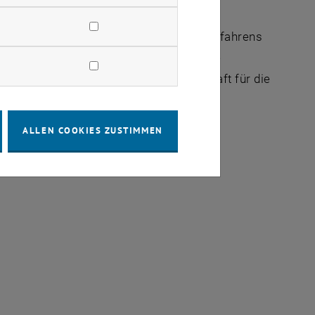
hritt für Schritt verbessern können.
 der Entwicklung eines kombinierten Verfahrens
g der entscheidenden Parameter, und die
n jeden Tag aufs neue meine Leidenschaft für die
en.
ALLEN COOKIES ZUSTIMMEN