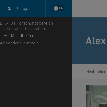
EN
TU Login
Zur 1. Menü Ebene
E164-04-Forschungsbereich
Technische Elektrochemie
Zurück zur letzten Ebene:
Meet the Team
Zurück: Subseiten von Meet the Team auflisten
Alex
Alexander Viernstein
electroche