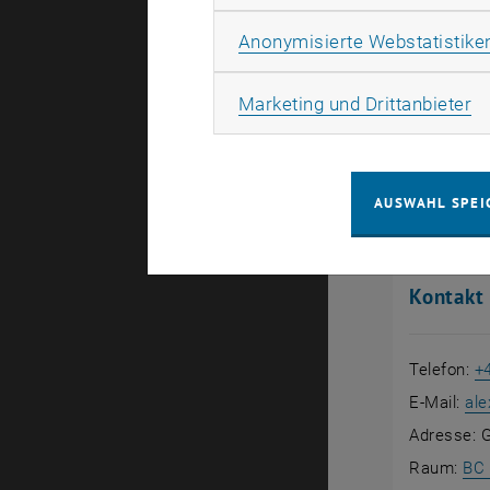
Diffusionsv
Anonymisierte Webstatistike
Bei der Op
von Tinten
Ma
Marketing und Drittanbieter
schrittwei
Forschung 
AUSWAHL SPEI
Kontakt
Telefon:
+
E-Mail:
ale
Adresse: G
Raum:
BC