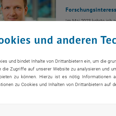
Forschungsinteres
Im Mai 2023 kehrte ich a
um an pulverbasierten Sa
ookies und anderen Te
Tätigkeitsfelder erstreck
Untersuchung der Defek
elektronischen Leitern,
und der Prozessoptimier
s und bindet Inhalte von Drittanbietern ein, um die gru
 die Zugriffe auf unserer Website zu analysieren und u
Vor allem die Suche nac
bieten zu können. Hierzu ist es nötig Informationen an
Elektrodenmaterialien, in
ionen zu Cookies und Inhalten von Drittanbietern auf d
mich von großem Interes
Entwicklung neuer elekt
OIB ablaufenden Prozess
rliche Cookies zulassen
 Wissen kann anschließend auf viele Ursache, wie Übers