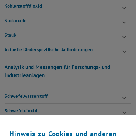
Kohlenstoffdioxid
Stickoxide
Staub
Aktuelle länderspezifische Anforderungen
Analytik und Messungen für Forschungs- und
Industrieanlagen
Schwefelwasserstoff
Schwefeldioxid
Ammoniak
Hinweis zu Cookies und anderen