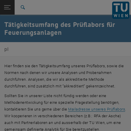
Seitennavigation öffnen
EN
TU Login
Suche
Zur 1. Menü Ebene
E166-07-1 Staatlich akkreditiertes und notifiziertes
Tätigkeitsumfang des Prüflabors für
Prüflabor für Feuerungsanlagen
Feuerungsanlagen
Zurück zur letzten Ebene:
E166-07-1 Staatlich akkreditiertes
und notifiziertes Prüflabor für
Zurück: Subseiten von E166-07-1 Staatlich akkreditiertes und notifizier
pl
Feuerungsanlagen
Tätigkeitsumfang
Hier finden sie den Tätigkeitsumfang unseres Prüflabors, sowie die
Normen nach denen wir unsere Analysen und Probenahmen
durchführen. Analysen, die wir als akkreditierte Methode
durchführen, sind zusätzlich mit “akkreditiert” gekennzeichnet.
Sollten Sie in unserer Liste nicht fündig werden oder eine
Methodenentwickung für eine spezielle Fragestellung benötigen,
kontaktieren Sie uns gerne über die
Mailadresse unseres Prüflabors
.
Wir kooperieren in verschiedenen Bereichen (z.B.: RFA der Asche)
auch mit Partnerlaboren an und ausserhalb der TU Wien, um eine
gemeinsam definierte Analytik für Sie bereitzustellen.