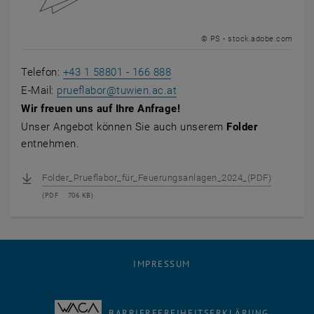
© PS - stock.adobe.com
Telefon:
+43 1 58801 - 166 888
E-Mail:
prueflabor
@
tuwien.ac.at
Wir freuen uns auf Ihre Anfrage!
Unser Angebot können Sie auch unserem
Folder
entnehmen.
Folder_Prueflabor_für_Feuerungsanlagen_2024_(PDF)
(
PDF
706 KB)
IMPRESSUM
BARRIEREFREIHEITSERKLÄRUNG