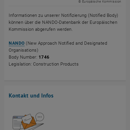
© Europäische Kommission
Informationen zu unserer Notifizierung (
Notified Body
)
können über die NANDO-Datenbank der Europäischen
Kommission abgerufen werden.
, öffnet eine externe URL in einem neuen Fenster
NANDO
(New Approach Notified and Designated
Organisations)
Body Number
:
1746
Legislation:
Construction Products
Kontakt und Infos