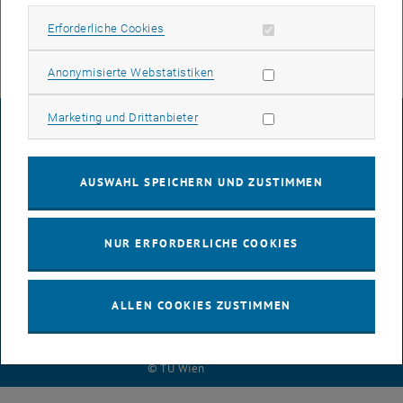
siehe >
englische Seite
.
Erforderliche Cookies zulassen
Erforderliche Cookies
Subseiten von Benchmar
Statistik Cookies zulassen
Anonymisierte Webstatistiken
Marketing Cookies zulassen
Marketing und Drittanbieter
IMPRESSUM
AUSWAHL SPEICHERN UND ZUSTIMMEN
BARRIEREFREIHEITSERKLÄRUNG
NUR ERFORDERLICHE COOKIES
DATENSCHUTZERKLÄRUNG (PDF)
ALLEN COOKIES ZUSTIMMEN
COOKIEEINSTELLUNGEN
© TU Wien
# 50846