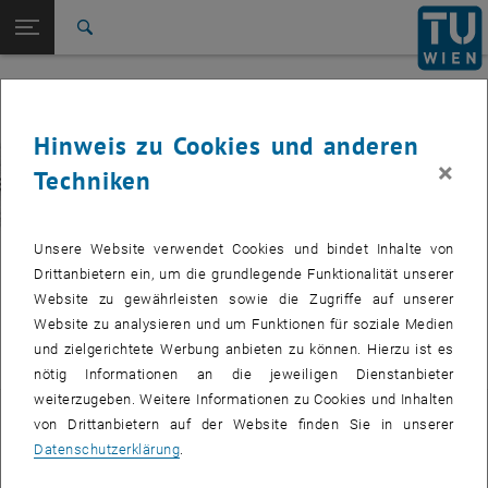
Seitennavigation öffnen
EN
TU Login
Suche
Benchmarks
Contribute
Contact
Zur 1. Menü Ebene
E325-03-Forschungsbereich Messtechnik und Aktorik
Zurück zur letzten Ebene:
E325-03-Forschungsbereich
Zurück: Subseiten von E325-03-Forschungsbereich Messtechnik und Akt
Hinweis zu Cookies und anderen
Messtechnik und Aktorik
×
Techniken
EAA-Benchmarks
Benchmarks
Contribute
Contact
Unsere Website verwendet Cookies und bindet Inhalte von
Drittanbietern ein, um die grundlegende Funktionalität unserer
Website zu gewährleisten sowie die Zugriffe auf unserer
Website zu analysieren und um Funktionen für soziale Medien
E325-03-Forschungsbereich Messtechnik und
und zielgerichtete Werbung anbieten zu können. Hierzu ist es
Aktorik
nötig Informationen an die jeweiligen Dienstanbieter
weiterzugeben. Weitere Informationen zu Cookies und Inhalten
European Acoustics Association
von Drittanbietern auf der Website finden Sie in unserer
Datenschutzerklärung
.
Die Inhalte sind nur in Englisch verfügbar. Weitere Informationen