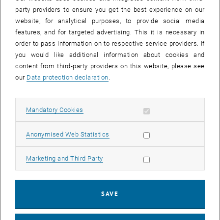
Von Elke Schüßler und Jörg Sydow
party providers to ensure you get the best experience on our
Galten kreative Prozesse in der Vergangenheit noch als im
website, for analytical purposes, to provide social media
Kern unorganisierbar, so richten viele Unternehmen beim…
features, and for targeted advertising. This it is necessary in
order to pass information on to respective service providers. If
you would like additional information about cookies and
04. October 2019
content from third-party providers on this website, please see
Digitalisierung ist mehr als ein IT Projekt! Wie
our
Data protection declaration
.
Unternehmenskultur im Wandel wirkt
Von Josef Lebitsch
Allow mandatory cookies
Mandatory Cookies
Digitalisierung ist eines der treibenden Schlagworte der letzten
Jahre. Unternehmen aus unterschiedlichsten Branchen
Allow statistic cookies
Anonymised Web Statistics
beschäftigen…
Allow marketing cookies
Marketing and Third Party
04. October 2019
Besonderheiten von Familienunternehmen:
SAVE
Herausforderungen und Ressourcen im
Übergabeprozess