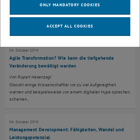
ONLY MANDATORY COOKIES
Von Johanna Gruenauer und Petra Raffaseder
Familienunternehmen prägen nach wie vor das
Wirtschaftsgeschehen im deutschsprachigen Raum.
ACCEPT ALL COOKIES
Aktuellen…
04. October 2019
Agile Transformation? Wie kann die tiefgehende
Veränderung bewältigt werden
Von Rupert Hasenzagl
Obwohl einige Wissenschaftler vor zu viel Aufgeregtheit
warnen und beispielsweise von einem digitalen Hype sprechen,
scheinen…
04. October 2019
Management Development: Fähigkeiten, Wandel und
Leistungspotenzial