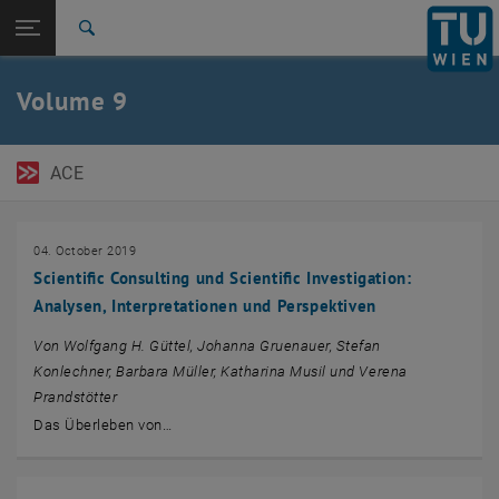
Open page navigation
DE
TU Login
Search
Top menu level
TU Wien Academy
Volume 9
Back to:
Austrian Management Review
Back: list subpages of parent page Austrian Management Review
Volume 9 (2019)
ACE
04. October 2019
Scientific Consulting und Scientific Investigation:
Analysen, Interpretationen und Perspektiven
Von Wolfgang H. Güttel, Johanna Gruenauer, Stefan
Konlechner, Barbara Müller, Katharina Musil und Verena
Prandstötter
Das Überleben von…