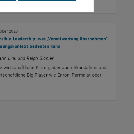
tober 2020
nsible Leadership: was „Verantwortung übernehmen“
hrungskontext bedeuten kann
rin Link und Ralph Sichler
e wirtschaftliche Krisen, aber auch Skandale in und
tschaftliche Big Player wie Enron, Parmalat oder