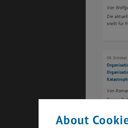
Von Wolfga
Die aktuel
stellt für
09. October
Organisat
Organisat
Katastrop
Von Roman
Dieser Bei
Katastrop
About Cookie