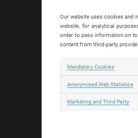
07. October
Schreiben 
Our website uses cookies and in
Möglichkei
website, for analytical purposes
disjunktiv
order to pass information on to
Von Stepha
content from third-party provide
Michel Fou
waren sich
Allow ma
Mandatory Cookies
A
Anonymised Web Statistics
05. October
Wie steig
All
Marketing and Third Party
Willenskra
Von Kurt 
Nur durch
Tat entste