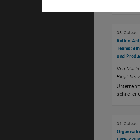
scheitern 
03. October
Rollen-An
Teams: ein
und Produ
Von Martin
Birgit Renz
Unternehm
schneller 
01. October
Organisati
Entwicklun