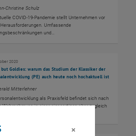
n-Christine Schulz
tuelle COVID-19-Pandemie stellt Unternehmen vor
 Herausforderungen. Umfassende
ngsbeschränkungen und…
tober 2020
 but Goldies: warum das Studium der Klassiker der
alentwicklung (PE) auch heute noch hochaktuell ist
rald Mitterlehner
rsonalentwicklung als Praxisfeld befindet sich nach
 Wahrnehmung in einer eigenartigen aber zugleich
…
s
×