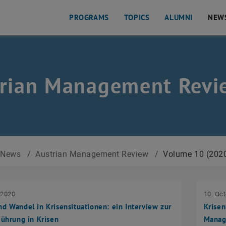
PROGRAMS
TOPICS
ALUMNI
NEW
rian Management Revi
News
/
Austrian Management Review
/
Volume 10 (202
 2020
10. Oc
d Wandel in Krisensituationen: ein Interview zur
Krisen
Führung in Krisen
Manag