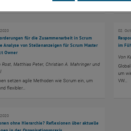
wir in…
 2020
02. Oc
forderungen für die Zusammenarbeit in Scrum
Respo
e Analyse von Stellenanzeigen für Scrum Master
im Fü
ct Owner
Von Ka
 Rost, Matthias Peter, Christian A. Mahringer und
Global
l
um wir
en setzen agile Methoden wie Scrum ein, um
VW…
und flexibler…
 2020
onen ohne Hierarchie? Reflexionen über aktuelle
gen in der Organisationspraxis