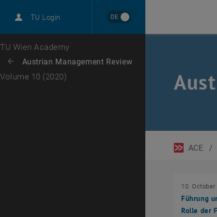
DE
TU Login
Top menu level
TU Wien Academy
Back to:
Austrian Management Review
Back: list subpages of parent page Austrian Management Review
Aust
Volume 10 (2020)
ACE
/
10. October
Führung un
Rolle der 