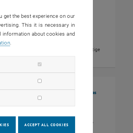
tober 2020
ndig kompetent: die Rolle von individuellen
u get the best experience on our
eiten zur Förderung von organisationaler
ertising. This it is necessary in
extrie
al information about cookies and
ter Christensen und Barbara Müller
ation
.
nzept der „Ambidextrie“ – also das gleichzeitige
hen von Innovation und Effizienz, um…
tober 2020
ation durch digitale Transformationsräume: das
el der „future concepts bremen“
rg Freiling, Kai Stührenberg und Martin Holi
d die Digitalisierung Startups zu disruptiven,
KIES
ACCEPT ALL COOKIES
ativen Geschäftsmodellen ermuntert,…