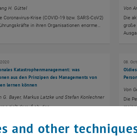
ng H. Güttel
Von An
le Coronavirus-Krise (COVID-19 bzw. SARS-CoV2)
Die ak
 Führungskräfte in ihren Organisationen enorme…
große
Ausga
 2020
08. Oc
ionales Katastrophenmanagement: was
Oldies
ionen aus den Prinzipen des Managements von
Person
hen lernen können
Von Ge
 G. Bayer, Markus Latzke und Stefan Konlechner
Die Pe
trag zielt darauf ab, den
meiner
henmanagementzyklus als Konzept für…
auch
s and other technique