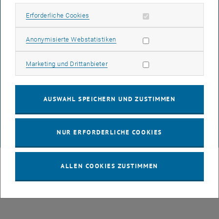
IMPRESSUM
Erforderliche Cookies zulassen
Erforderliche Cookies
Subseiten von 3D Under
Statistik Cookies zulassen
Anonymisierte Webstatistiken
BARRIEREFREIHEITSERKLÄRUNG
Marketing Cookies zulassen
Marketing und Drittanbieter
DATENSCHUTZERKLÄRUNG (PDF)
AUSWAHL SPEICHERN UND ZUSTIMMEN
COOKIEEINSTELLUNGEN
NUR ERFORDERLICHE COOKIES
© TU Wien
# 109311
ALLEN COOKIES ZUSTIMMEN