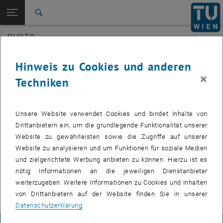
Seitennavigation öffnen
EN
TU Login
Suche
3D Underwater
SilviLaser 2021
PHOTO
Zur 1. Menü Ebene
E120-07 Forschungsbereich Photogrammetrie
Zurück zur letzten Ebene:
E120-07 Forschungsbereich
Zurück: Subseiten von E120-07 Forschungsbereich Photogrammetrie au
Veranstaltungen
Hinweis zu Cookies und anderen
Photogrammetrie
×
Techniken
Veranstaltungen
3D Underwater
Zukünftige Veranstaltungen
SilviLaser 2021
Unsere Website verwendet Cookies und bindet Inhalte von
Drittanbietern ein, um die grundlegende Funktionalität unserer
Vergangene Veranstaltungen
Website zu gewährleisten sowie die Zugriffe auf unserer
Website zu analysieren und um Funktionen für soziale Medien
VERANSTALTUNGEN VOM 14. JULI 2026
und zielgerichtete Werbung anbieten zu können. Hierzu ist es
nötig Informationen an die jeweiligen Dienstanbieter
weiterzugeben. Weitere Informationen zu Cookies und Inhalten
Es gibt keine Veranstaltungen in der aktuellen Ansicht.
von Drittanbietern auf der Website finden Sie in unserer
Datenschutzerklärung
.