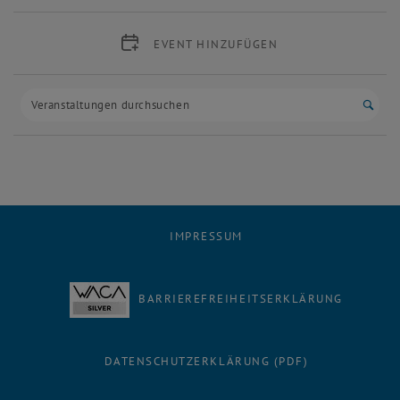
EVENT HINZUFÜGEN
Such
IMPRESSUM
BARRIEREFREIHEITSERKLÄRUNG
DATENSCHUTZERKLÄRUNG (PDF)