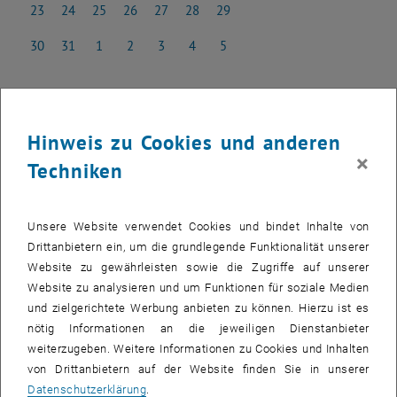
23
24
25
26
27
28
29
23 Dezember 2024
24 Dezember 2024
25 Dezember 2024
26 Dezember 2024
27 Dezember 2024
28 Dezember 2024
29 Dezember 2024
30
31
1
2
3
4
5
30 Dezember 2024
31 Dezember 2024
1 Januar 2025
2 Januar 2025
3 Januar 2025
4 Januar 2025
5 Januar 2025
Hinweis zu Cookies und anderen
EVENT HINZUFÜGEN
×
Techniken
Such
Unsere Website verwendet Cookies und bindet Inhalte von
Drittanbietern ein, um die grundlegende Funktionalität unserer
Zukünftige Veranstaltungen
Website zu gewährleisten sowie die Zugriffe auf unserer
Website zu analysieren und um Funktionen für soziale Medien
und zielgerichtete Werbung anbieten zu können. Hierzu ist es
Vergangene Veranstaltungen
nötig Informationen an die jeweiligen Dienstanbieter
weiterzugeben. Weitere Informationen zu Cookies und Inhalten
VERANSTALTUNGEN AM 18. DEZEMBER 2024
von Drittanbietern auf der Website finden Sie in unserer
Datenschutzerklärung
.