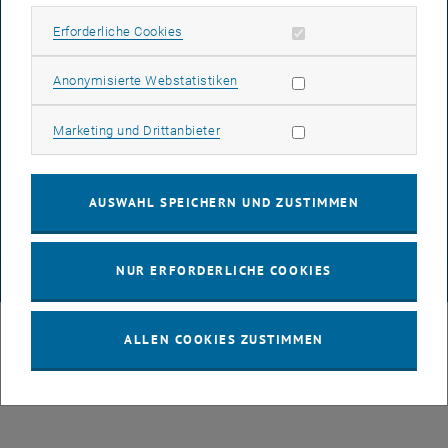
IMPRESSUM
Erforderliche Cookies zulassen
Erforderliche Cookies
Subseiten von 3D Under
Statistik Cookies zulassen
Anonymisierte Webstatistiken
BARRIEREFREIHEITSERKLÄRUNG
Marketing Cookies zulassen
Marketing und Drittanbieter
DATENSCHUTZERKLÄRUNG (PDF)
AUSWAHL SPEICHERN UND ZUSTIMMEN
COOKIEEINSTELLUNGEN
NUR ERFORDERLICHE COOKIES
© TU Wien
# 109311
ALLEN COOKIES ZUSTIMMEN