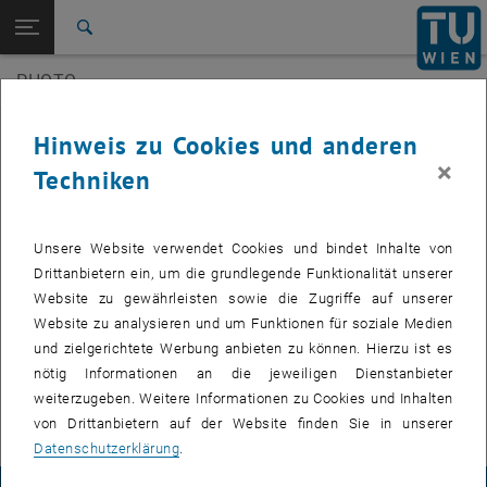
Seitennavigation öffnen
EN
TU Login
Suche
3D Underwater
SilviLaser 2021
PHOTO
Zur 1. Menü Ebene
E120-07 Forschungsbereich Photogrammetrie
Zurück zur letzten Ebene:
E120-07 Forschungsbereich
Zurück: Subseiten von E120-07 Forschungsbereich Photogrammetrie au
Veranstaltungen
Hinweis zu Cookies und anderen
Photogrammetrie
×
Techniken
Veranstaltungen
3D Underwater
Zukünftige Veranstaltungen
SilviLaser 2021
Unsere Website verwendet Cookies und bindet Inhalte von
Drittanbietern ein, um die grundlegende Funktionalität unserer
Vergangene Veranstaltungen
Website zu gewährleisten sowie die Zugriffe auf unserer
Website zu analysieren und um Funktionen für soziale Medien
VERANSTALTUNGEN VOM 14. JULI 2026
und zielgerichtete Werbung anbieten zu können. Hierzu ist es
nötig Informationen an die jeweiligen Dienstanbieter
weiterzugeben. Weitere Informationen zu Cookies und Inhalten
Es gibt keine Veranstaltungen in der aktuellen Ansicht.
von Drittanbietern auf der Website finden Sie in unserer
Datenschutzerklärung
.