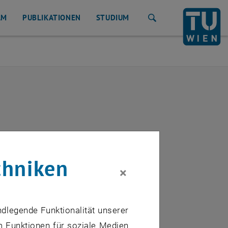
AM
PUBLIKATIONEN
STUDIUM
Suche
chniken
×
ndlegende Funktionalität unserer
m Funktionen für soziale Medien