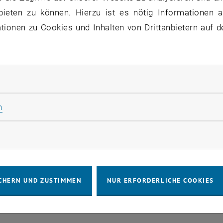
VERANSTALTUNGEN VOM 14. J
bieten zu können. Hierzu ist es nötig Informationen an
ionen zu Cookies und Inhalten von Drittanbietern auf d
ne Veranstaltungen in der aktuellen Ansicht.
ater auflisten
rliche Cookies zulassen
Statistik Cookies zulassen
n
IMPRESSUM
BARRIEREFREIHEITS
rketing Cookies zulassen
COOKIEEIN
CHERN UND ZUSTIMMEN
NUR ERFORDERLICHE COOKIES