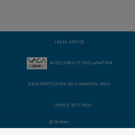
LEGAL NOTICE
ACCESSIBILITY DECLARATION
DATA PROTECTION DECLARATION (PDF)
COOKIE SETTINGS
Facebook
LinkedIn
YouTube
Instagram
Bluesky
© TU Wien
# 68247