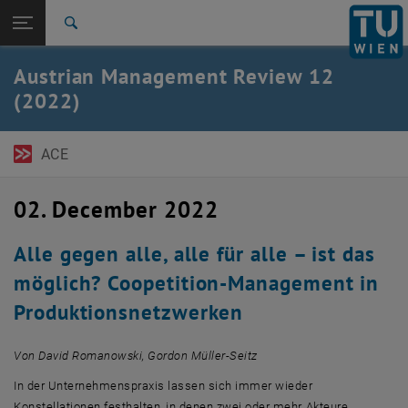
Open page navigation
DE
TU Login
Search
Top menu level
TU Wien Academy
Austrian Management Review 12
Back to:
(2022)
Austrian Management Review
Back: list subpages of parent page Austrian Management Review
Volume 12 (2022)
ACE
02. December 2022
Alle gegen alle, alle für alle – ist das
möglich? Coopetition-Management in
Produktionsnetzwerken
Von David Romanowski, Gordon Müller-Seitz
In der Unternehmenspraxis lassen sich immer wieder
Konstellationen festhalten, in denen zwei oder mehr Akteure