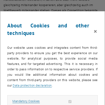
gleichzeitig miteinander kooperieren, aber gleichzeitig auch im
Wettbewerb miteinander stehen. Dieses als Coopetition bekannte
Phänomen wurde bis dato vorrangig vor dem Hintergrund von
interorganisationalen Konstellationen analysiert, selten innerhalb
About Cookies and other
von Konzernstrukturen. Der vorliegende Beitrag adressiert das
×
techniques
Management von Coopetition in intraorganisationalen
Produktionsnetzwerken im verarbeitenden Gewerbe und zeigt auf,
dass Coopetition nicht nur aus kooperativen und
Our website uses cookies and integrates content from third-
wettbewerbsorientierten Praktiken besteht, sondern auch hybride
party providers to ensure you get the best experience on our
Praktiken mit sowohl kooperativem als auch
website, for analytical purposes, to provide social media
wettbewerbsorientiertem Charakter vorzufinden sind. Schließlich
features, and for targeted advertising. This it is necessary in
wird eine Heuristik entworfen, wie sich Coopetition
order to pass information on to respective service providers. If
intraorganisational managen lässt.
you would like additional information about cookies and
Über die Autor_innen
content from third-party providers on this website, please see
Dr. David Romanowski
our
Data protection declaration
ist Senior Partner bei Porsche Consulting und
.
war externer Doktorand am Lehrstuhl für Strategie, Innovation und
Kooperation an der Technischen Universität Kaiserslautern. Mit
Allow mandatory cookies
Mandatory Cookies
seiner Expertise in Strategie, Organisation und Digitalisierung hat er