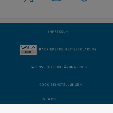
IMPRESSUM
BARRIEREFREIHEITSERKLÄRUNG
DATENSCHUTZERKLÄRUNG (PDF)
COOKIEEINSTELLUNGEN
Facebook
LinkedIn
YouTube
Instagram
Bluesky
© TU Wien
# 9196