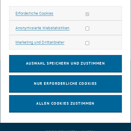
Erforderliche Cookies zulassen
Erforderliche Cookies
Publikationen:
Statistik Cookies zulassen
Anonymisierte Webstatistiken
, öffnet eine externe URL in einem neuen Fenster
Publikationen
Marketing Cookies zulassen
Marketing und Drittanbieter
AUSWAHL SPEICHERN UND ZUSTIMMEN
IMPRESSUM
NUR ERFORDERLICHE COOKIES
BARRIEREFREIHEITSERKLÄRUNG
ALLEN COOKIES ZUSTIMMEN
DATENSCHUTZERKLÄRUNG (PDF)