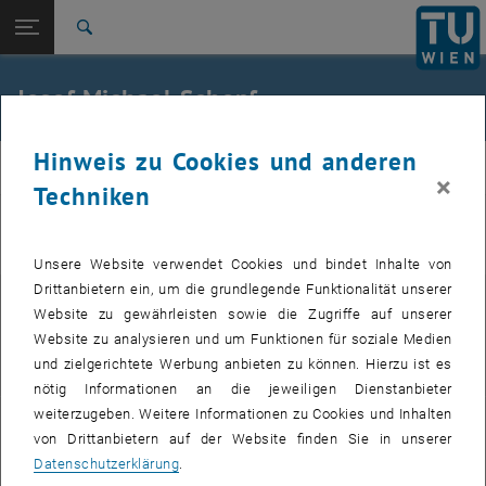
Seitennavigation öffnen
EN
TU Login
Suche
Zur 1. Menü Ebene
E230-01-Forschungsbereich Verkehrsplanung und
Josef Michael Schopf
Verkehrstechnik
Zurück zur letzten Ebene:
Team
Zurück: Subseiten von Team auflisten
Hinweis zu Cookies und anderen
planning
Schopf
×
Techniken
Ao.Univ.-Prof.i.R. Univ.Prof. Dipl.-Ing. Dr.techn.
Unsere Website verwendet Cookies und bindet Inhalte von
Drittanbietern ein, um die grundlegende Funktionalität unserer
E-Mail:
Website zu gewährleisten sowie die Zugriffe auf unserer
Website zu analysieren und um Funktionen für soziale Medien
josef.michael.schopf
@
tuwien.ac.at
und zielgerichtete Werbung anbieten zu können. Hierzu ist es
nötig Informationen an die jeweiligen Dienstanbieter
weiterzugeben. Weitere Informationen zu Cookies und Inhalten
Info:
von Drittanbietern auf der Website finden Sie in unserer
Datenschutzerklärung
.
, öffnet eine externe URL in einem neuen Fenster
TISS-Mitarbeiterprofil