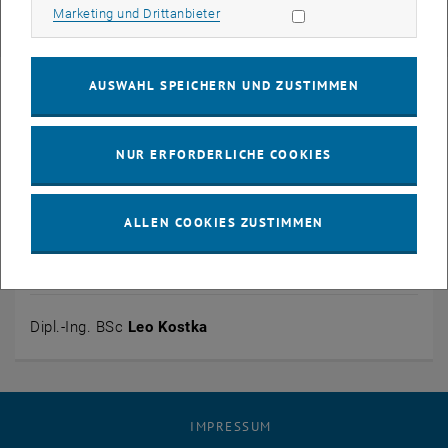
Marketing Cookies zulassen
Marketing und Drittanbieter
, öffnet eine externe URL in einem neuen Fenster
Publikationen
AUSWAHL SPEICHERN UND ZUSTIMMEN
NUR ERFORDERLICHE COOKIES
ALLEN COOKIES ZUSTIMMEN
© www.studiohuger.at
Dipl.-Ing. BSc
Leo Kostka
IMPRESSUM