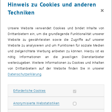
Hinweis zu Cookies und anderen
, öffnet eine externe URL in einem neuen Fenste
Raumnummer:
AA0340
×
Techniken
Telefon:
Unsere Website verwendet Cookies und bindet Inhalte von
+43 1 58801 23131
Drittanbietern ein, um die grundlegende Funktionalität unserer
Website zu gewährleisten sowie die Zugriffe auf unserer
Website zu analysieren und um Funktionen für soziale Medien
E-Mail:
und zielgerichtete Werbung anbieten zu können. Hierzu ist es
nötig Informationen an die jeweiligen Dienstanbieter
leo.kostka
@
tuwien.ac.at
weiterzugeben. Weitere Informationen zu Cookies und Inhalten
von Drittanbietern auf der Website finden Sie in unserer
Datenschutzerklärung
.
Info:
, öffnet eine externe URL in einem neuen Fenster
TISS-Mitarbeiterprofil
Erforderliche Cookies zulassen
Erforderliche Cookies
Statistik Cookies zulassen
Anonymisierte Webstatistiken
Publikationen: