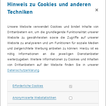
Hinweis zu Cookies und anderen
, öffnet eine externe URL in einem neuen Fenste
Raumnummer:
AA0348
×
Techniken
Telefon:
Unsere Website verwendet Cookies und bindet Inhalte von
+43 1 58801 23117
Drittanbietern ein, um die grundlegende Funktionalität unserer
Website zu gewährleisten sowie die Zugriffe auf unserer
Website zu analysieren und um Funktionen für soziale Medien
E-Mail:
und zielgerichtete Werbung anbieten zu können. Hierzu ist es
nötig Informationen an die jeweiligen Dienstanbieter
harald.frey
@
tuwien.ac.at
weiterzugeben. Weitere Informationen zu Cookies und Inhalten
von Drittanbietern auf der Website finden Sie in unserer
Datenschutzerklärung
.
Info:
, öffnet eine externe URL in einem neuen Fenster
TISS-Mitarbeiterprofil
Erforderliche Cookies zulassen
Erforderliche Cookies
Statistik Cookies zulassen
Anonymisierte Webstatistiken
Publikationen: