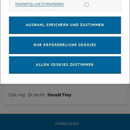
Marketing Cookies zulassen
Marketing und Drittanbieter
, öffnet eine externe URL in einem neuen Fenster
Publikationen
AUSWAHL SPEICHERN UND ZUSTIMMEN
NUR ERFORDERLICHE COOKIES
ALLEN COOKIES ZUSTIMMEN
© www.studiohuger.at
Dipl.-Ing. Dr.techn.
Harald Frey
IMPRESSUM