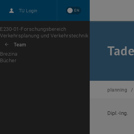
EN
TU Login
Bücher
Zur 1. Menü Ebene
E230-01-Forschungsbereich
Verkehrsplanung und Verkehrstechnik
Zurück zur letzten Ebene:
Team
Zurück: Subseiten von Team auflisten
Tade
Brezina
Bücher
planning
/
Dipl.-Ing.