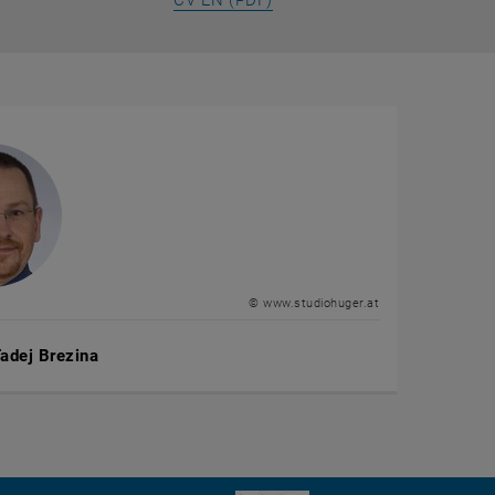
CV EN (PDF)
© www.studiohuger.at
adej Brezina