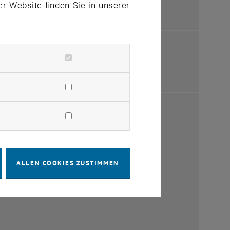
er Website finden Sie in unserer
 einem neuen Fenster
n einem neuen Fenster
ALLEN COOKIES ZUSTIMMEN
 einem neuen Fenster
 einem neuen Fenster