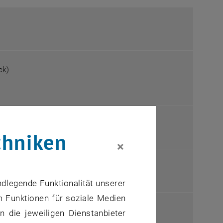
ck)
rne URL in einem neuen Fenster
chniken
×
ndlegende Funktionalität unserer
m Funktionen für soziale Medien
ne URL in einem neuen Fenster
 die jeweiligen Dienstanbieter