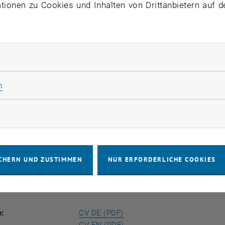
ionen zu Cookies und Inhalten von Drittanbietern auf d
, öffnet eine externe URL in
ORCID-Profil
, öffnet eine externe URL i
nen:
Publikationen
rliche Cookies zulassen
Bücher
Statistik Cookies zulassen
n
sschwerpunkte:
rketing Cookies zulassen
Mobilität und Siedlungsstruktur
Systemische Wirkung von Verkehr
Öffentlicher Verkehr und Radverkehr
Mobilitätserhebungen und -analyse
CHERN UND ZUSTIMMEN
NUR ERFORDERLICHE COOKIES
Stellplatzgesetze
, öffnet eine externe URL in
e:
CV DE (PDF)
, öffnet eine externe URL in