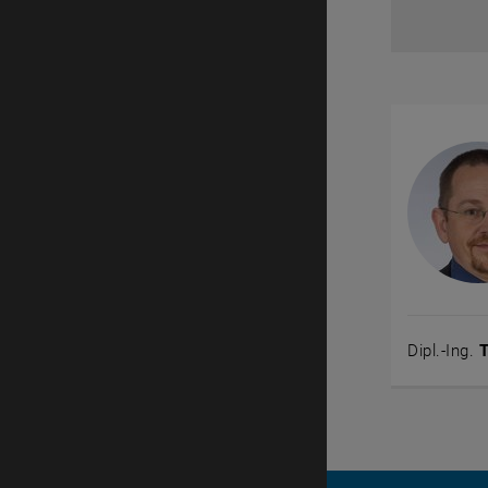
Dipl.-Ing.
T