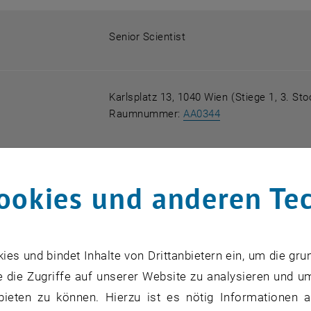
Senior Scientist
Karlsplatz 13, 1040 Wien (Stiege 1, 3. Sto
, öffnet eine exte
Raumnummer:
AA0344
+43 1 58801 23127
ookies und anderen Te
tadej.brezina
@
tuwien.ac.at
s und bindet Inhalte von Drittanbietern ein, um die gru
 die Zugriffe auf unserer Website zu analysieren und u
, öffnet eine exter
TISS-Mitarbeiterprofil
bieten zu können. Hierzu ist es nötig Informationen an