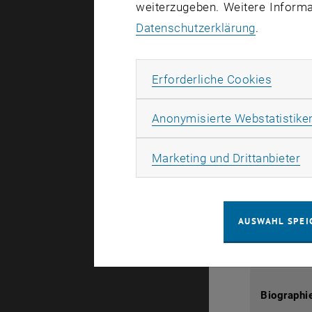
weiterzugeben. Weitere Informat
Datenschutzerklärung
.
Publikatio
Erforde
Erforderliche Cookies
Anonymisierte Webstatistike
Forschung
Ma
Marketing und Drittanbieter
AUSWAHL SPEI
Biographi