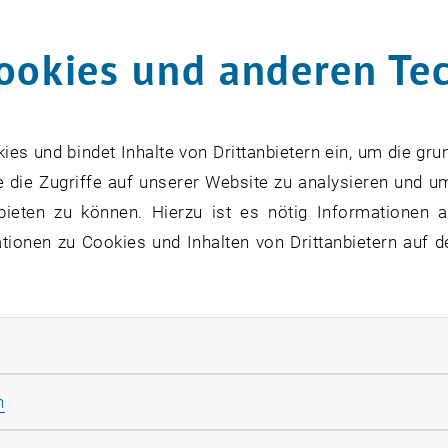
eubau.pdf
PDF
5 MB
ookies und anderen Te
rladen
osefstadt.pdf
PDF
3 MB
rladen
s und bindet Inhalte von Drittanbietern ein, um die gru
 die Zugriffe auf unserer Website zu analysieren und u
lsergrund.pdf
PDF
6 MB
rladen
bieten zu können. Hierzu ist es nötig Informationen an
ionen zu Cookies und Inhalten von Drittanbietern auf d
Favoriten.pdf
PDF
11 MB
rladen
Simmering.pdf
PDF
9 MB
rladen
rliche Cookies zulassen
Meidling.pdf
PDF
9 MB
Statistik Cookies zulassen
n
rladen