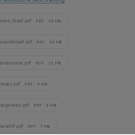
te methodische Beschreibung
nnere_Stadt.pdf
PDF
10 MB
rladen
eopoldstadt.pdf
PDF
10 MB
rladen
andstrasse.pdf
PDF
12 MB
rladen
ieden.pdf
PDF
4 MB
rladen
argareten.pdf
PDF
6 MB
rladen
ariahilf.pdf
PDF
7 MB
rladen