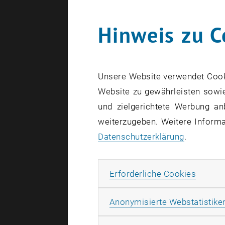
7__N
Hinweis zu C
, herunte
8__J
, herunte
Unsere Website verwendet Cookie
Website zu gewährleisten sowie
9__A
, herunte
und zielgerichtete Werbung an
weiterzugeben. Weitere Informat
10__
, herunte
Datenschutzerklärung
.
11__
, herunte
Erforde
Erforderliche Cookies
12__
Anonymisierte Webstatistike
, herunte