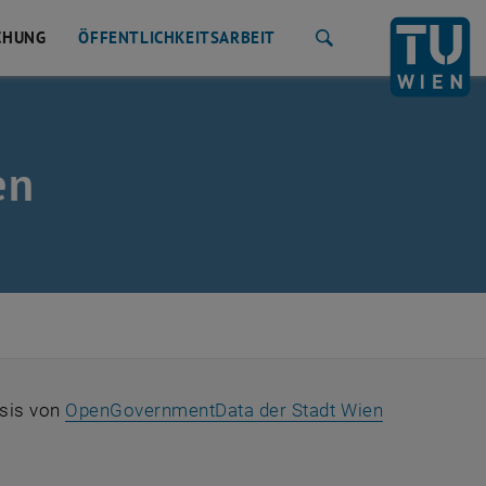
CHUNG
ÖFFENTLICHKEITSARBEIT
Suche
en
, öffnet ein
asis von
OpenGovernmentData der Stadt Wien
einem neuen Fenster