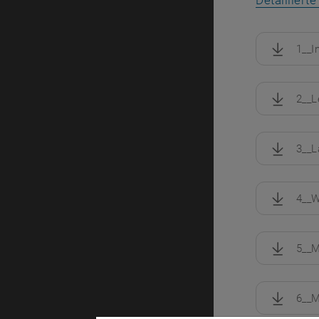
Detaillier
1__I
, herunte
2__L
, herunte
3__L
, herunte
4__W
, herunte
5__M
, herunte
6__M
, herunte