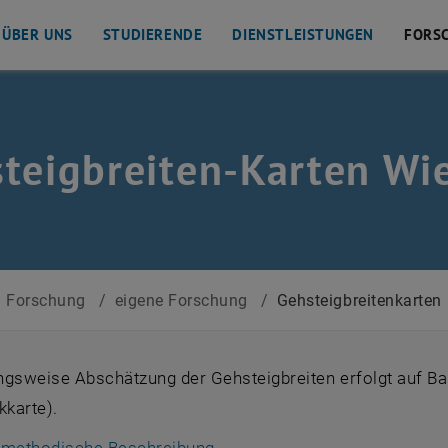
ÜBER UNS
STUDIERENDE
DIENSTLEISTUNGEN
FORS
teigbreiten-Karten Wi
Forschung
/
eigene Forschung
/
Gehsteigbreitenkarten
ngsweise Abschätzung der Gehsteigbreiten erfolgt auf B
karte).
, öffnet eine externe URL in 