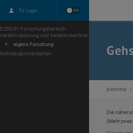
EN
TU Login
Zur 1. Menü Ebene
E230-01-Forschungsbereich
Verkehrsplanung und Verkehrstechnik
Zurück zur letzten Ebene:
eigene Forschung
Zurück: Subseiten von eigene Forschung auflisten
Gehs
Gehsteigbreitenkarten
planning
/
Die näheru
(Mehrzweck