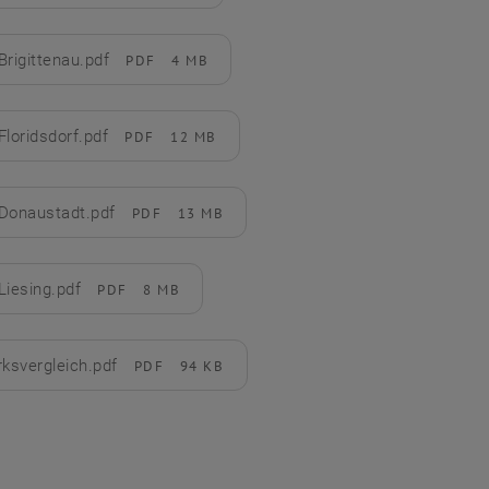
Brigittenau.pdf
PDF
4 MB
rladen
Floridsdorf.pdf
PDF
12 MB
rladen
Donaustadt.pdf
PDF
13 MB
rladen
Liesing.pdf
PDF
8 MB
rladen
rksvergleich.pdf
PDF
94 KB
rladen