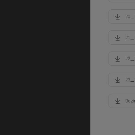
20__
, herunte
21__
, herunte
22__
, herunte
23__
, herunte
Bezi
, herunte