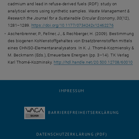
cadmium and lead in refuse-derived fuels (RDF): study on
analytical errors using synthetic samples.
Waste Management &
Research the Journal for a Sustainable Circular Economy
,
30
(12),
1281–1289.
https://doi.org/10.1177/0734242x12462276
Aschenbrenner, P., Fellner, J., & Rechberger, H. (2009). Bestimmung
des biogenen Kohlenstoffgehaltes von Ersatzbrennstoffen mittels
eines CHNSO-Elementaranalysators. In K. J. Thomé-Kozmiensky &
M. Beckmann (Eds.), Erneuerbare Energien (pp. 3–14). TK Verlag
Karl Thomé-Kozminsky.
http://hdl.handle.net/20.500.12708/60010
IMPRESSUM
BARRIEREFREIHEITSERKLÄRUNG
DATENSCHUTZERKLÄRUNG (PDF)