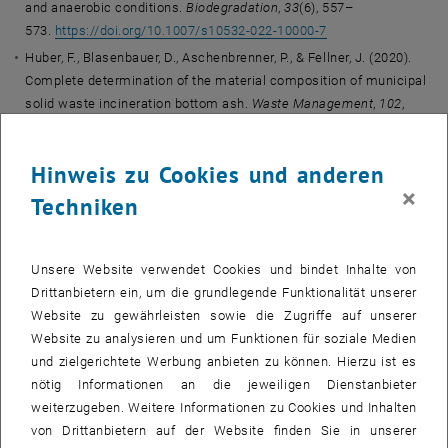
and anaerobic conditions.
Biodegradation
,
33
(6), 557–
573.
https://doi.org/10.1007/s10532-022-10000-7
Huber, F., Blasenbauer, D., Aschenbrenner, P., & Fellner, J. (2020).
Complete determination of the material composition of municipal
solid waste incineration bottom ash.
Waste Management
,
102
,
677–685.
https://doi.org/10.1016/j.wasman.2019.11.036
Spacek, S., Mallow, O., Schwarzböck, T. et al. Eine neue Methode
Hinweis zu Cookies und anderen
für die Bestimmung des Mikroplastik-Massenanteils in
×
Techniken
Umweltproben. Österr Wasser- und Abfallw 72, 403–409
(2020).
https://doi.org/10.1007/s00506-020-00697-2
Huber, F., Blasenbauer, D., Aschenbrenner, P., & Fellner, J. (2019).
Unsere Website verwendet Cookies und bindet Inhalte von
Chemical composition and leachability of differently sized
Drittanbietern ein, um die grundlegende Funktionalität unserer
material fractions of municipal solid waste incineration bottom
Website zu gewährleisten sowie die Zugriffe auf unserer
ash.
Waste Management
,
95
, 593–
Website zu analysieren und um Funktionen für soziale Medien
603.
https://doi.org/10.1016/j.wasman.2019.06.047
und zielgerichtete Werbung anbieten zu können. Hierzu ist es
Schwarzböck, T., Rechberger, H., Aschenbrenner, P., Spacek, S.,
nötig Informationen an die jeweiligen Dienstanbieter
Szidat, S., & Fellner, J. (2018). Klimarelevanz von
weiterzugeben. Weitere Informationen zu Cookies und Inhalten
Ersatzbrennstoffen – Anwendung und Vergleich verschiedener
von Drittanbietern auf der Website finden Sie in unserer