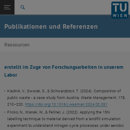
Seitennavigation öffnen
EN
TU Login
Suche
Zur 1. Menü Ebene
E226-02-Forschungsbereich Abfallwirtschaft und
Publikationen und Referenzen
Ressourcenmanagement
Zurück zur letzten Ebene:
Labor
Zurück: Subseiten von Labor auflisten
Ressourcen
Publikationen/Referenzen
erstellt im Zuge von Forschungsarbeiten in unserem
Labor
Kladnik, V., Dworak, S., & Schwarzböck, T. (2024). Composition of
public waste - a case study from Austria.
Waste Management
,
178
,
210–220.
https://doi.org/10.1016/j.wasman.2024.02.031
Fricko, N., Wanek, W., & Fellner, J. (2022). Applying the 15N
labelling technique to material derived from a landfill simulation
experiment to understand nitrogen cycle processes under aerobic