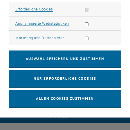
TU Wien, 1040 Wien
ANDERE
Veranstaltungstyp:
Veranstaltungsort:
Erforderliche Cookies zulassen
Erforderliche Cookies
Statistik Cookies zulassen
Anonymisierte Webstatistiken
Marketing Cookies zulassen
Marketing und Drittanbieter
IMPRESSUM
AUSWAHL SPEICHERN UND ZUSTIMMEN
BARRIEREFREIHEITSERKLÄRUNG
NUR ERFORDERLICHE COOKIES
DATENSCHUTZERKLÄRUNG (PDF)
ALLEN COOKIES ZUSTIMMEN
COOKIEEINSTELLUNGEN
© TU Wien
# 8680