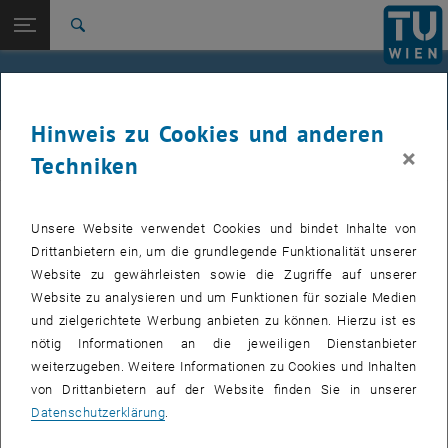
Seitennavigation öffnen
EN
TU Login
Suche
Zur 1. Menü Ebene
TU Wien Academy
Events
Zurück zur letzten Ebene:
Immobilienmanagement & Bewertung
Zurück: Subseiten von Immobilienmanagement & Bewertung auflisten
Hinweis zu Cookies und anderen
Events
×
ACE
Techniken
Unsere Website verwendet Cookies und bindet Inhalte von
VERANSTALTUNGEN VOM 06. AUGUST 2026
Drittanbietern ein, um die grundlegende Funktionalität unserer
Website zu gewährleisten sowie die Zugriffe auf unserer
22
22 September 2026
Website zu analysieren und um Funktionen für soziale Medien
und zielgerichtete Werbung anbieten zu können. Hierzu ist es
SEPT. 26
nötig Informationen an die jeweiligen Dienstanbieter
bis
16:30
-
18:00
weiterzugeben. Weitere Informationen zu Cookies und Inhalten
von Drittanbietern auf der Website finden Sie in unserer
Info-Session Immobilienlehrgänge
Datenschutzerklärung
.