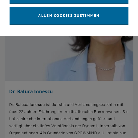
ALLEN COOKIES ZUSTIMMEN
Dr. Raluca Ionescu
Dr. Raluca Ionescu
ist Juristin und Verhandlungsexpertin mit
über 22 Jahren Erfahrung im multinationalen Bankenwesen. Sie
hat zahlreiche internationale Verhandlungen geführt und
verfügt über ein tiefes Verständnis der Dynamik innerhalb von
Organisationen. Als Gründerin von GROWMIND e.U. ist sie nun