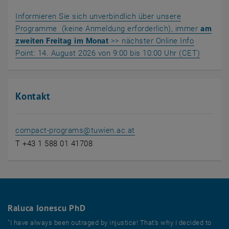
Informieren Sie sich unverbindlich über unsere
Programme (keine Anmeldung erforderlich), immer
am
zweiten Freitag im Monat
>> nächster Online Info
, öffnet
Point: 14. August 2026 von 9:00 bis 10:00 Uhr (CET)
Kontakt
compact-programs
@
tuwien.ac.at
T +43 1 588 01 41708
Raluca Ionescu PhD
"I have always been outraged by injustice! That’s why I decided to