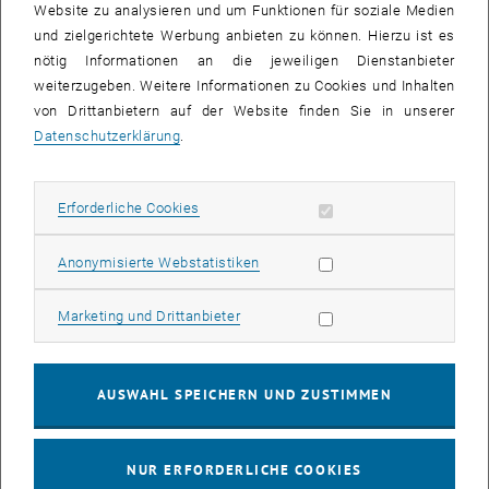
Bild v
Website zu analysieren und um Funktionen für soziale Medien
Lernen Sie durch interaktive Methoden wie Präsentationen,
und zielgerichtete Werbung anbieten zu können. Hierzu ist es
Diskussionen, Rollenspiele und Feedback-Sitzungen.
nötig Informationen an die jeweiligen Dienstanbieter
Lernen Sie durch interaktive Methoden wie Präsentationen, Diskussion
weiterzugeben. Weitere Informationen zu Cookies und Inhalten
von Drittanbietern auf der Website finden Sie in unserer
Überblick | Kompaktprogramm Negotiations
Datenschutzerklärung
.
Key Facts
Erforderliche Cookies zulassen
Erforderliche Cookies
Zielgruppe
Statistik Cookies zulassen
Anonymisierte Webstatistiken
TU Wien Academy Benefits
Marketing Cookies zulassen
Marketing und Drittanbieter
Termine
AUSWAHL SPEICHERN UND ZUSTIMMEN
Vortragende
NUR ERFORDERLICHE COOKIES