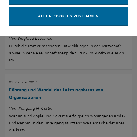
04. Oktober 2017
Konfliktmanagement in Organisatione: wie Konflikt-
ALLEN COOKIES ZUSTIMMEN
Kompetenz Führungs-Kräfte professionell unterstützen
kann
Von Siegfried Lachmair
Durch die immer rascheren Entwicklungen in der Wirtschaft
sowie in der Gesellschaft steigt der Druck im Profit- wie auch
im…
03. Oktober 2017
Führung und Wandel des Leistungskerns von
Organisationen
Von Wolfgang H. Güttel
Warum sind Apple und Novartis erfolgreich wohingegen Kodak
und PanAm in den Untergang stürzten? Was entscheidet über
die kurz-…