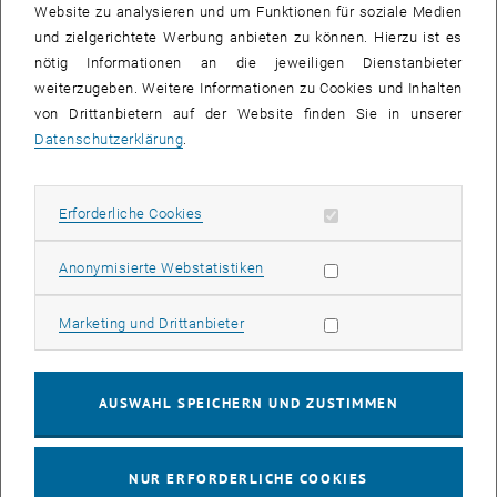
Website zu analysieren und um Funktionen für soziale Medien
und zielgerichtete Werbung anbieten zu können. Hierzu ist es
06. Oktober 2017
nötig Informationen an die jeweiligen Dienstanbieter
Neue Arbeitsaufgaben und Anforderungen durch
weiterzugeben. Weitere Informationen zu Cookies und Inhalten
Industrie 4.0 in der Automobilindustrie
von Drittanbietern auf der Website finden Sie in unserer
Datenschutzerklärung
.
Von M. Rost, M. Stölzel, A. Kozica, B. Renzl
Durch die Digitalisierung und Vernetzung der
Industrieproduktion werden sich Arbeitsinhalte und…
Erforderliche Cookies zulassen
Erforderliche Cookies
Statistik Cookies zulassen
Anonymisierte Webstatistiken
05. Oktober 2017
Management und Quantenphysik: das Beispiel TELE
Marketing Cookies zulassen
Marketing und Drittanbieter
Von Jutta Camen, Michael Müller-Camen und Markus
Stelzmann
AUSWAHL SPEICHERN UND ZUSTIMMEN
Die Managementpraxis ist immer noch stark vom Weltbild der
klassischen Physik und damit…
NUR ERFORDERLICHE COOKIES