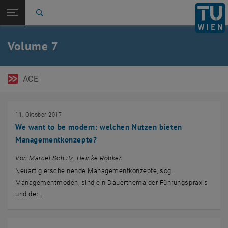
Seitennavigation öffnen
EN
TU Login
Suche
Zur 1. Menü Ebene
TU Wien Academy
Volume 7
Zurück zur letzten Ebene:
Austrian Management Review
Zurück: Subseiten von Austrian Management Review auflisten
Volume 7 (2017)
ACE
11. Oktober 2017
We want to be modern: welchen Nutzen bieten
Managementkonzepte?
Von Marcel Schütz, Heinke Röbken
Neuartig erscheinende Managementkonzepte, sog.
Managementmoden, sind ein Dauerthema der Führungspraxis
und der…