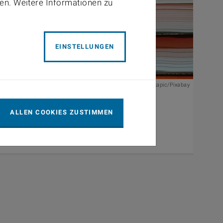
ben. Weitere Informationen zu
EINSTELLUNGEN
© tookapic/Pixabay
5th, 2025
and_in gesucht: „Konstruktion und Aufbau eines
ALLEN COOKIES ZUSTIMMEN
partikelsammlers für den Realfahrtbetrieb“