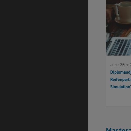
June 25th, 
Diplomand_
Reifenparti
Simulation
Mastera