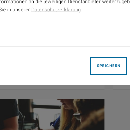
Informationen an die jeweiligen Dienstanbieter weiterzuge
Sie in unserer
Datenschutzerklärung
.
© lil_foot_/Pixabay
2025
June 2
in gesucht: „CFD-Modellierung des Brennverfahrens
Diplom
SPEICHERN
erstoff-Verbrennungsmotors“
Reifen