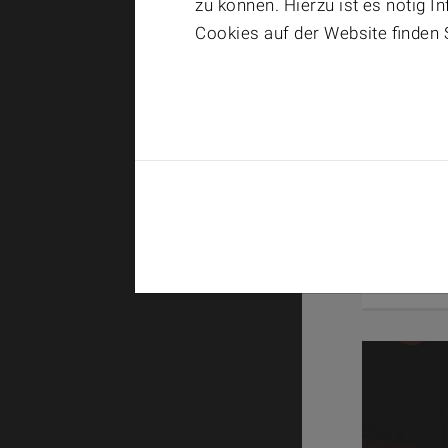
zu können. Hierzu ist es nötig 
Cookies auf der Website finden 
July 24th, 
Diplomand_
eines Wass