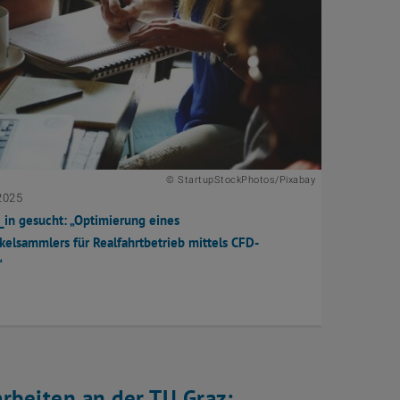
© StartupStockPhotos/Pixabay
2025
in gesucht: „Optimierung eines
kelsammlers für Realfahrtbetrieb mittels CFD-
“
rbeiten an der TU Graz: