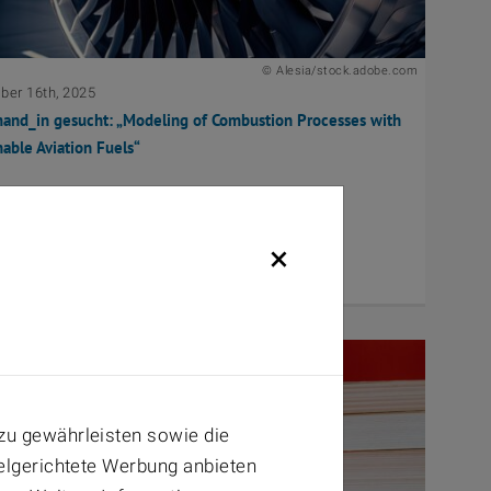
© Alesia/stock.adobe.com
er 16th, 2025
and_in gesucht: „Modeling of Combustion Processes with
nable Aviation Fuels“
×
zu gewährleisten sowie die
ielgerichtete Werbung anbieten