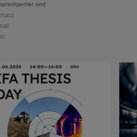
sprechpartner sind:
ofmann
nrad
uer