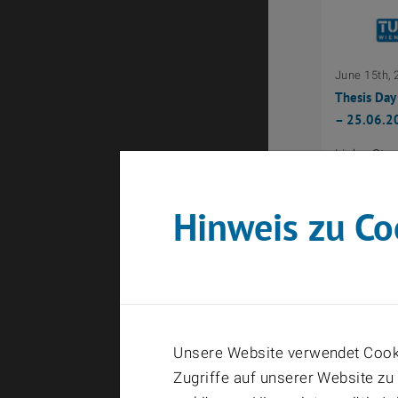
June 15th, 
Thesis Day
– 25.06.2
Liebe Stu
wir laden 
Fahrzeuga
Hinweis zu Co
Unsere Website verwendet Cooki
Zugriffe auf unserer Website zu