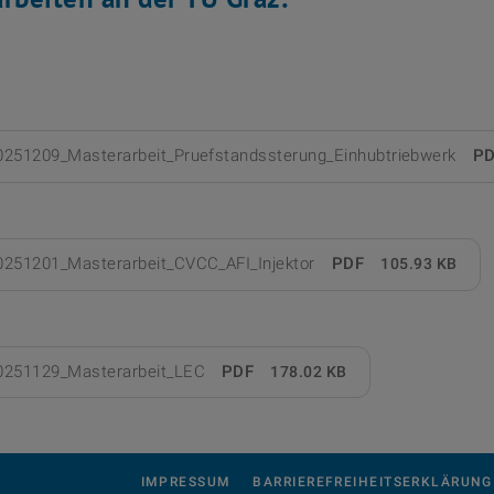
0251209_Masterarbeit_Pruefstandssterung_Einhubtriebwerk
P
0251201_Masterarbeit_CVCC_AFI_Injektor
PDF
105.93 KB
0251129_Masterarbeit_LEC
PDF
178.02 KB
IMPRESSUM
BARRIEREFREIHEITSERKLÄRUNG