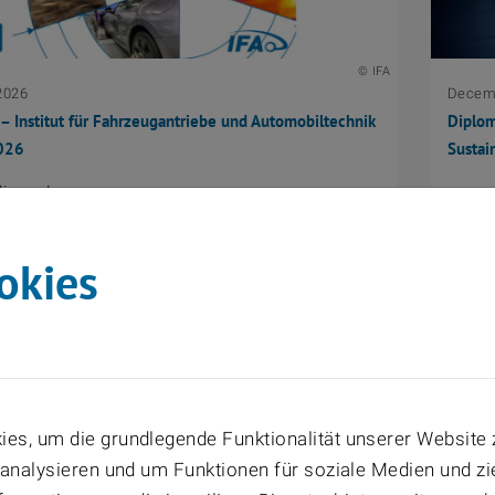
© IFA
2026
Decemb
 – Institut für Fahrzeugantriebe und Automobiltechnik
Diplom
026
Sustai
dierende,
herzlich zum Thesis Day des Instituts für
ntriebe und Automobiltechnik ein.
okies
es, um die grundlegende Funktionalität unserer Website 
 analysieren und um Funktionen für soziale Medien und z