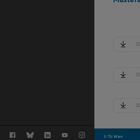
2
2
2
Facebook
Bluesky
LinkedIn
YouTube
Instagram
© TU Wien
#357