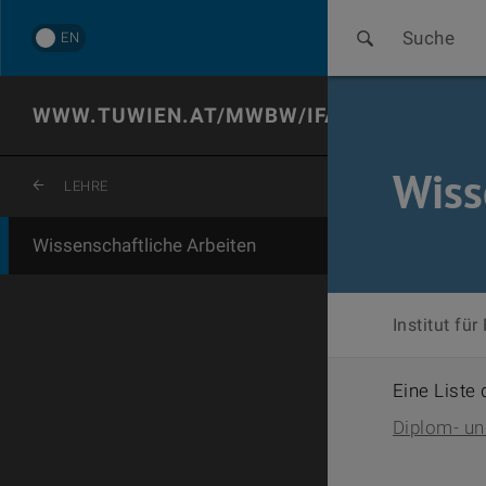
Suche
EN
WWW.TUWIEN.AT/MWBW/IFA
Wiss
ZURÜCK ZUR LETZTEN EBENE
LEHRE
Wissenschaftliche Arbeiten
Institut fü
Eine Liste
Diplom- un