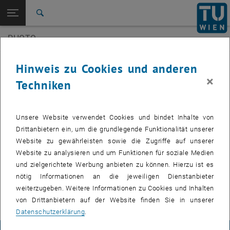
Seitennavigation öffnen
EN
TU Login
Suche
3D Underwater
SilviLaser 2021
PHOTO
Zur 1. Menü Ebene
E120-07 Forschungsbereich Photogrammetrie
Zurück zur letzten Ebene:
E120-07 Forschungsbereich
Zurück: Subseiten von E120-07 Forschungsbereich Photogrammetrie au
Veranstaltungen
Hinweis zu Cookies und anderen
Photogrammetrie
×
Techniken
Veranstaltungen
3D Underwater
Zukünftige Veranstaltungen
SilviLaser 2021
Unsere Website verwendet Cookies und bindet Inhalte von
Drittanbietern ein, um die grundlegende Funktionalität unserer
Vergangene Veranstaltungen
Website zu gewährleisten sowie die Zugriffe auf unserer
Website zu analysieren und um Funktionen für soziale Medien
VERANSTALTUNGEN VOM 14. JULI 2026
und zielgerichtete Werbung anbieten zu können. Hierzu ist es
nötig Informationen an die jeweiligen Dienstanbieter
weiterzugeben. Weitere Informationen zu Cookies und Inhalten
Es gibt keine Veranstaltungen in der aktuellen Ansicht.
von Drittanbietern auf der Website finden Sie in unserer
Datenschutzerklärung
.