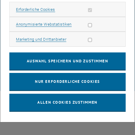
IMPRESSUM
Erforderliche Cookies zulassen
Erforderliche Cookies
Subseiten von 3D Under
Statistik Cookies zulassen
Anonymisierte Webstatistiken
BARRIEREFREIHEITSERKLÄRUNG
Marketing Cookies zulassen
Marketing und Drittanbieter
DATENSCHUTZERKLÄRUNG (PDF)
AUSWAHL SPEICHERN UND ZUSTIMMEN
COOKIEEINSTELLUNGEN
NUR ERFORDERLICHE COOKIES
© TU Wien
# 109311
ALLEN COOKIES ZUSTIMMEN