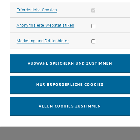
IMPRESSUM
Erforderliche Cookies zulassen
Erforderliche Cookies
Subseiten von 3D Under
Statistik Cookies zulassen
Anonymisierte Webstatistiken
BARRIEREFREIHEITSERKLÄRUNG
Marketing Cookies zulassen
Marketing und Drittanbieter
DATENSCHUTZERKLÄRUNG (PDF)
AUSWAHL SPEICHERN UND ZUSTIMMEN
COOKIEEINSTELLUNGEN
NUR ERFORDERLICHE COOKIES
© TU Wien
# 109311
ALLEN COOKIES ZUSTIMMEN