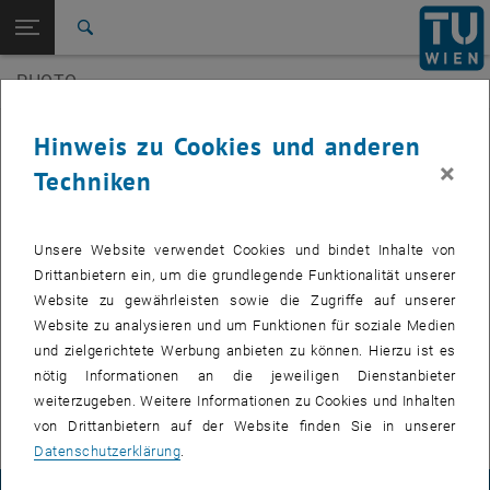
Seitennavigation öffnen
EN
TU Login
Suche
3D Underwater
SilviLaser 2021
PHOTO
Zur 1. Menü Ebene
E120-07 Forschungsbereich Photogrammetrie
Zurück zur letzten Ebene:
E120-07 Forschungsbereich
Zurück: Subseiten von E120-07 Forschungsbereich Photogrammetrie au
Veranstaltungen
Hinweis zu Cookies und anderen
Photogrammetrie
×
Techniken
Veranstaltungen
3D Underwater
Zukünftige Veranstaltungen
SilviLaser 2021
Unsere Website verwendet Cookies und bindet Inhalte von
Drittanbietern ein, um die grundlegende Funktionalität unserer
Vergangene Veranstaltungen
Website zu gewährleisten sowie die Zugriffe auf unserer
Website zu analysieren und um Funktionen für soziale Medien
VERANSTALTUNGEN VOM 14. JULI 2026
und zielgerichtete Werbung anbieten zu können. Hierzu ist es
nötig Informationen an die jeweiligen Dienstanbieter
weiterzugeben. Weitere Informationen zu Cookies und Inhalten
Es gibt keine Veranstaltungen in der aktuellen Ansicht.
von Drittanbietern auf der Website finden Sie in unserer
Datenschutzerklärung
.