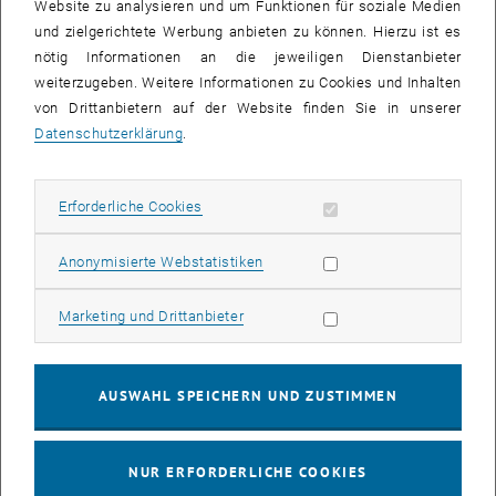
Website zu analysieren und um Funktionen für soziale Medien
Poster
PDF
342 KB
, herunterladen
und zielgerichtete Werbung anbieten zu können. Hierzu ist es
nötig Informationen an die jeweiligen Dienstanbieter
weiterzugeben. Weitere Informationen zu Cookies und Inhalten
von Drittanbietern auf der Website finden Sie in unserer
Datenschutzerklärung
.
Erforderliche Cookies zulassen
Erforderliche Cookies
Unser Blog
Statistik Cookies zulassen
Anonymisierte Webstatistiken
Marketing Cookies zulassen
Marketing und Drittanbieter
AUSWAHL SPEICHERN UND ZUSTIMMEN
, öffnet eine externe URL in einem ne
Zu unseren Beiträgen
NUR ERFORDERLICHE COOKIES