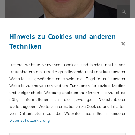
Bild v
Mag. Claus Drennig
Mag. Claus Drennig
Hinweis zu Cookies und anderen
×
Techniken
Persönliches Profil
Name
:
Mag.
Claus Drennig
Unsere Website verwendet Cookies und bindet Inhalte von
Unternehmen & Position
: Compleo Charging Solutions AG | Country
Drittanbietern ein, um die grundlegende Funktionalität unserer
Manager
Website zu gewährleisten sowie die Zugriffe auf unserer
Ausbildung
: BWL an der Wirtschaftsuniversität Wien
Website zu analysieren und um Funktionen für soziale Medien
und zielgerichtete Werbung anbieten zu können. Hierzu ist es
Persönliches Motto
: Die Welt ein weniger besser verlassen, als ich
nötig Informationen an die jeweiligen Dienstanbieter
sie vorgefunden habe
weiterzugeben. Weitere Informationen zu Cookies und Inhalten
, öffnet in einem neuen 
MBA Programm:
MBA Mobility Transformation
(Start Juni 2021)
von Drittanbietern auf der Website finden Sie in unserer
Datenschutzerklärung
.
MBA Journey Take-off Interview