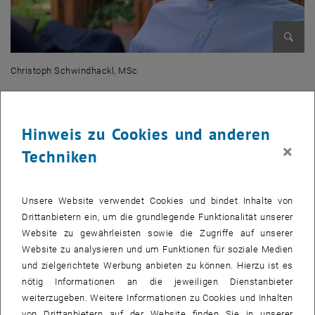
Bild v
Christoph Schwindhackl, MSc
Christoph Schwindhackl, MSc
Persönliches Profil
Hinweis zu Cookies und anderen
Name
:
Christoph Schwindhackl
×
Techniken
Unternehmen & Position
: TLC Temmel Logistik GmbH, Bereichs- &
Projektleiter
Unsere Website verwendet Cookies und bindet Inhalte von
Ausbildung
: Bachelor- und Masterstudium der
Drittanbietern ein, um die grundlegende Funktionalität unserer
Betriebswirtschaftslehre
Website zu gewährleisten sowie die Zugriffe auf unserer
Persönliches Highlight
: 2 Jahre berufliche Tätigkeit in Serbien
Website zu analysieren und um Funktionen für soziale Medien
und zielgerichtete Werbung anbieten zu können. Hierzu ist es
Persönliches Motto / Lieblingszitat
: Wenn das Leben dir Zitronen
nötig Informationen an die jeweiligen Dienstanbieter
gibt, mach Limonade draus.
weiterzugeben. Weitere Informationen zu Cookies und Inhalten
MBA Programm:
MBA Strategic Management & Technology
(Start
von Drittanbietern auf der Website finden Sie in unserer