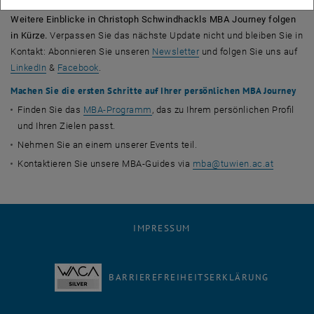
Weitere Einblicke in Christoph Schwindhackls MBA Journey folgen
in Kürze.
Verpassen Sie das nächste Update nicht und bleiben Sie in
Kontakt: Abonnieren Sie unseren
Newsletter
und folgen Sie uns auf
, öffnet eine externe URL in einem neuen Fenster
, öffnet eine externe URL in einem neuen Fenster
LinkedIn
&
Facebook
.
Machen Sie die ersten Schritte auf Ihrer persönlichen MBA Journey
Finden Sie das
MBA-Programm
, das zu Ihrem persönlichen Profil
und Ihren Zielen passt.
Nehmen Sie an einem unserer Events teil.
Kontaktieren Sie unsere MBA-Guides via
mba
@
tuwien.ac.at
IMPRESSUM
BARRIEREFREIHEITSERKLÄRUNG