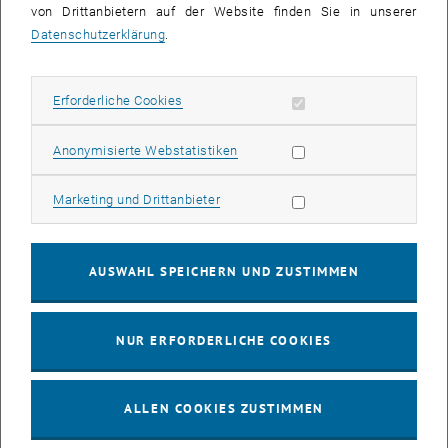
von Drittanbietern auf der Website finden Sie in unserer
Nächste Schritte
Datenschutzerklärung
.
Jetzt bewerben
Erforderliche Cookies zulassen
Erforderliche Cookies
Newsletter
Statistik Cookies zulassen
Anonymisierte Webstatistiken
Marketing Cookies zulassen
Marketing und Drittanbieter
Wichtige Termine
AUSWAHL SPEICHERN UND ZUSTIMMEN
Late application possible
https://application.da-vienna.ac.at/academic-
NUR ERFORDERLICHE COOKIES
, öffnet eine externe URL in einem neuen Fenste
programme
Bitte kontaktieren Sie uns via Mail an:
etia
@
tuwien.ac.at
ALLEN COOKIES ZUSTIMMEN