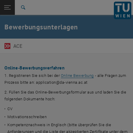
Seitennavigation öffnen
EN
TU Login
Suche
Zur 1. Menü Ebene
TU Wien Academy
Bewerbungsunterlagen
Zurück zur letzten Ebene:
Bewerbung
Zurück: Subseiten von Bewerbung auflisten
Bewerbungsunterlagen
ACE
Online-Bewerbungsverfahren
, öffnet eine externe
1. Registrieren Sie sich bei der
Online Bewerbung
- alle Fragen zum
Prozess bitte an: application@da-vienna.ac.at
2. Füllen Sie das Online-Bewerbungsformular aus und laden Sie die
folgenden Dokumente hoch:
CV
Motivationsschreiben
Kompetenznachweis in Englisch (bitte überprüfen Sie die
Anforderungen und die Liste der akzeptierten Zertifikate unter dem