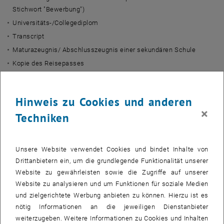
Stichwort "Bewerbung")
Universitäts-/Collegediplom
Transcript
Maturazeugnis/ Abschlusszeugnis einer sekundären Schule
Kopie des Reisepasses
Passfoto: digital, Auflösung 284x 426 Pixel, Dateiformate: jpg, png,
gif)
Hinweis zu Cookies und anderen
für die zwei Empfehlungsschreiben geben Sie bitte Name und
×
Institution an, bei denen direkt angefragt werden kann
Techniken
Beglaubigte Übersetzungen
Die Arbeitssprachen der Diplomatischen Akademie sind Englisch,
Unsere Website verwendet Cookies und bindet Inhalte von
Französisch und Deutsch. Falls Ihre Dokumente nicht in einer dieser
Drittanbietern ein, um die grundlegende Funktionalität unserer
Sprachen ausgestellt sind, legen Sie bitte beglaubigte
Website zu gewährleisten sowie die Zugriffe auf unserer
Übersetzungen bei.
Website zu analysieren und um Funktionen für soziale Medien
und zielgerichtete Werbung anbieten zu können. Hierzu ist es
nötig Informationen an die jeweiligen Dienstanbieter
weiterzugeben. Weitere Informationen zu Cookies und Inhalten