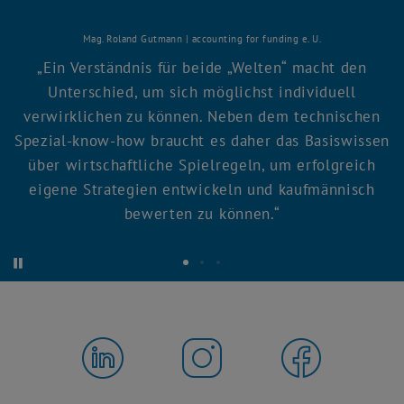
Mag. Roland Gutmann | accounting for funding e. U.
Ein Verständnis für beide „Welten“ macht den
Unterschied, um sich möglichst individuell
verwirklichen zu können. Neben dem technischen
Spezial-know-how braucht es daher das Basiswissen
über wirtschaftliche Spielregeln, um erfolgreich
eigene Strategien entwickeln und kaufmännisch
bewerten zu können.
Starte automatische Karusselrotation
Stoppe automatische Karusselrotation
Zitat 1
Zitat 2
Zitat 3