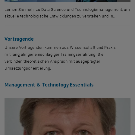
Bild v
Lernen Sie mehr zu Data Science und Technologiemanagement, um
aktuelle technologische Entwicklungen zu verstehen und in…
Lernen Sie mehr zu Data Science und Technologiemanagement, um akt
Vortragende
Unsere Vortragenden kommen aus Wissenschaft und Praxis
mit langjähriger einschlägiger Trainingserfahrung. Sie
verbinden theoretischen Anspruch mit ausgeprägter
Umsetzungsorientierung.
Management & Technology Essentials