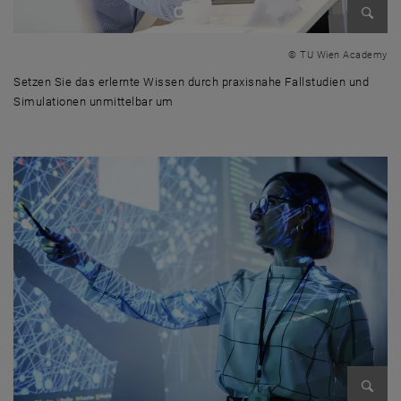
Bild v
© TU Wien Academy
Setzen Sie das erlernte Wissen durch praxisnahe Fallstudien und
Simulationen unmittelbar um
Setzen Sie das erlernte Wissen durch praxisnahe Fallstudien und Simu