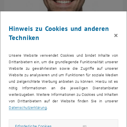
Hinweis zu Cookies und anderen
×
Techniken
Dr. Christian Garaus
Unsere Website verwendet Cookies und bindet Inhalte von
Professor | Universität für Bodenkultur (BOKU) | Österreich
Drittanbietern ein, um die grundlegende Funktionalität unserer
, öffnet eine externe URL in einem neuen Fens
>> Mehr Informationen
Website zu gewährleisten sowie die Zugriffe auf unserer
Website zu analysieren und um Funktionen für soziale Medien
und zielgerichtete Werbung anbieten zu können. Hierzu ist es
nötig Informationen an die jeweiligen Dienstanbieter
weiterzugeben. Weitere Informationen zu Cookies und Inhalten
von Drittanbietern auf der Website finden Sie in unserer
Datenschutzerklärung
.
Erforderliche Cookies zulassen
Erforderliche Cookies