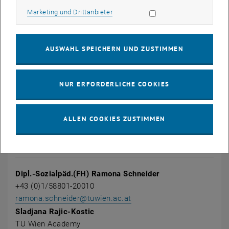
Marketing Cookies zulassen
Marketing und Drittanbieter
Kurskosten (MwSt befreit)
Basiskurs:
€ 650,-- Normalpreis
AUSWAHL SPEICHERN UND ZUSTIMMEN
€ 625,-- für Absolventen_innen der TU Wien
Vertiefungskurs
:
NUR ERFORDERLICHE COOKIES
€ 450,-- Normalpreis
€ 425,-- für Absolventen_innen der TU Wien
ALLEN COOKIES ZUSTIMMEN
Ansprechpartner_innen
Dipl.-Sozialpäd.(FH) Ramona Schneider
+43 (0)1/58801-20010
ramona.schneider
@
tuwien.ac.at
Sladjana Rajic-Kostic
TU Wien Academy