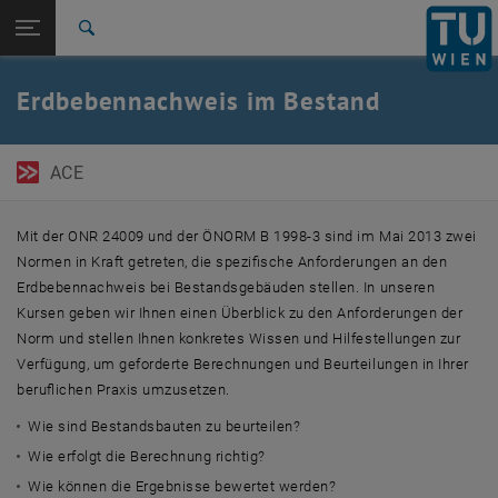
Seitennavigation öffnen
EN
TU Login
Suche
Zur 1. Menü Ebene
TU Wien Academy
Erdbebennachweis im Bestand
Zurück zur letzten Ebene:
Immobilien & Bauen
Zurück: Subseiten von Immobilien & Bauen auflisten
Erdbebennachweis im Bestand
ACE
Mit der ONR 24009 und der ÖNORM B 1998-3 sind im Mai 2013 zwei
Normen in Kraft getreten, die spezifische Anforderungen an den
Erdbebennachweis bei Bestandsgebäuden stellen. In unseren
Kursen geben wir Ihnen einen Überblick zu den Anforderungen der
Norm und stellen Ihnen konkretes Wissen und Hilfestellungen zur
Verfügung, um geforderte Berechnungen und Beurteilungen in Ihrer
beruflichen Praxis umzusetzen.
Wie sind Bestandsbauten zu beurteilen?
Wie erfolgt die Berechnung richtig?
Wie können die Ergebnisse bewertet werden?