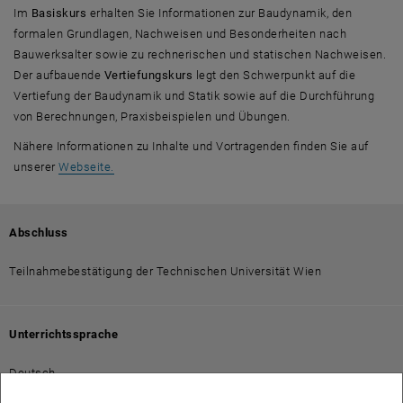
Im
Basiskurs
erhalten Sie Informationen zur Baudynamik, den
formalen Grundlagen, Nachweisen und Besonderheiten nach
Bauwerksalter sowie zu rechnerischen und statischen Nachweisen.
Der aufbauende
Vertiefungskurs
legt den Schwerpunkt auf die
Vertiefung der Baudynamik und Statik sowie auf die Durchführung
von Berechnungen, Praxisbeispielen und Übungen.
Nähere Informationen zu Inhalte und Vortragenden finden Sie auf
, öffnet eine externe URL in einem neuen Fenster
unserer
Webseite.
Abschluss
Teilnahmebestätigung der Technischen Universität Wien
Unterrichtssprache
Deutsch