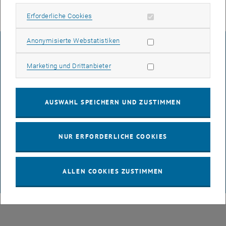
Erforderliche Cookies zulassen
Erforderliche Cookies
Statistik Cookies zulassen
Anonymisierte Webstatistiken
IMPRESSUM
Marketing Cookies zulassen
Marketing und Drittanbieter
BARRIEREFREIHEITSERKLÄRUNG
AUSWAHL SPEICHERN UND ZUSTIMMEN
DATENSCHUTZERKLÄRUNG (PDF)
NUR ERFORDERLICHE COOKIES
COOKIEEINSTELLUNGEN
ALLEN COOKIES ZUSTIMMEN
© TU Wien
# 85256