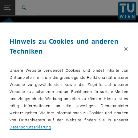
Seitennavigation öffnen
EN
TU Login
Suche
Zur 1. Menü Ebene
E120-07 Forschungsbereich Photogrammetrie
Zurück zur letzten Ebene:
Software
Zurück: Subseiten von Software auflisten
Hinweis zu Cookies und anderen
OPALS
×
Techniken
© TU Wien
Unsere Website verwendet Cookies und bindet Inhalte von
Drittanbietern ein, um die grundlegende Funktionalität unserer
Website zu gewährleisten sowie die Zugriffe auf unserer
Website zu analysieren und um Funktionen für soziale Medien
PHOTO
und zielgerichtete Werbung anbieten zu können. Hierzu ist es
nötig Informationen an die jeweiligen Dienstanbieter
OPALS
weiterzugeben. Weitere Informationen zu Cookies und Inhalten
von Drittanbietern auf der Website finden Sie in unserer
Datenschutzerklärung
.
Dieser Inhalt ist nur in der englischen Version dieser Website
verfügbar.