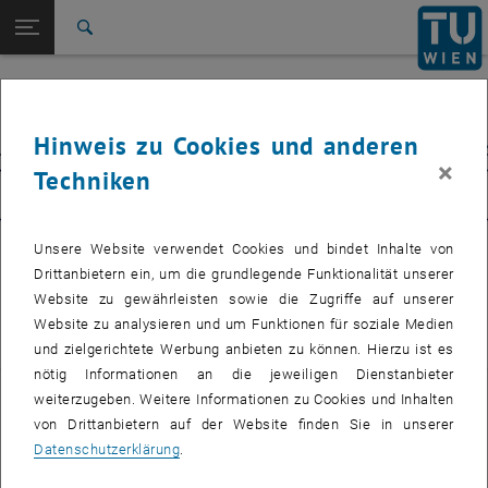
Seitennavigation öffnen
EN
TU Login
Suche
Zur 1. Menü Ebene
E120-04 Forschungsbereich Höhere Geodäsie
Zurück zur letzten Ebene:
E120-04 Forschungsbereich Höhere
Zurück: Subseiten von E120-04 Forschungsbereich Höhere Geodäsie au
Hinweis zu Cookies und anderen
Geodäsie
×
Techniken
Projekte
© Pixabay geralt
Unsere Website verwendet Cookies und bindet Inhalte von
Drittanbietern ein, um die grundlegende Funktionalität unserer
Website zu gewährleisten sowie die Zugriffe auf unserer
Website zu analysieren und um Funktionen für soziale Medien
HG
und zielgerichtete Werbung anbieten zu können. Hierzu ist es
nötig Informationen an die jeweiligen Dienstanbieter
Projekte
weiterzugeben. Weitere Informationen zu Cookies und Inhalten
von Drittanbietern auf der Website finden Sie in unserer
Datenschutzerklärung
.
Alle Projekte des Forschungsbereichs Höhere Geodäsie sind in der
, öffnet eine externe URL in einem neuen
Projektdatenbank der TU Wien
eingetragen.