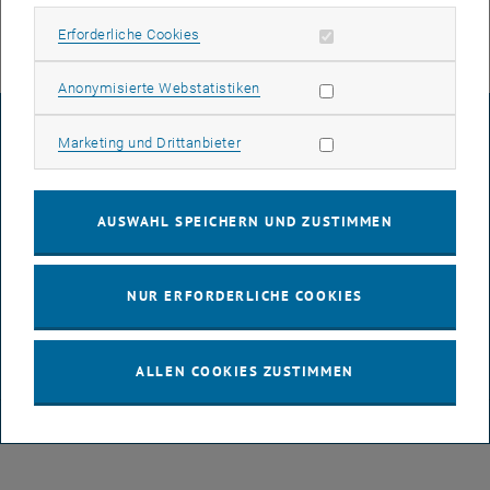
Erforderliche Cookies zulassen
Erforderliche Cookies
Statistik Cookies zulassen
Anonymisierte Webstatistiken
IMPRESSUM
Marketing Cookies zulassen
Marketing und Drittanbieter
BARRIEREFREIHEITSERKLÄRUNG
AUSWAHL SPEICHERN UND ZUSTIMMEN
DATENSCHUTZERKLÄRUNG (PDF)
NUR ERFORDERLICHE COOKIES
COOKIEEINSTELLUNGEN
ALLEN COOKIES ZUSTIMMEN
© TU Wien
# 87131