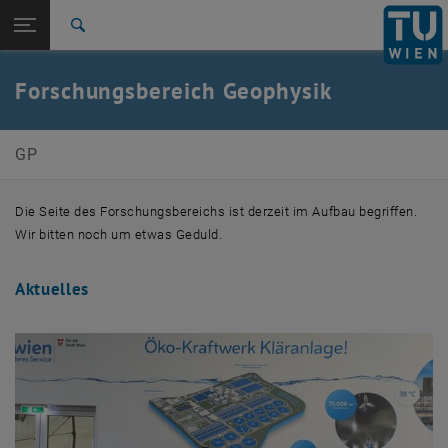
Seitennavigation öffnen
EN
TU Login
Suche
Aktuelles
Team
Zur 1. Menü Ebene
Forschungsbereiche
Forschungsbereich Geophysik
Zurück zur letzten Ebene:
Forschungsbereiche
Zurück: Subseiten von Forschungsbereiche auflisten
E120-03 Forschungsbereich Geophysik
GP
Aktuelles
Team
Die Seite des Forschungsbereichs ist derzeit im Aufbau begriffen.
Wir bitten noch um etwas Geduld.
Aktuelles