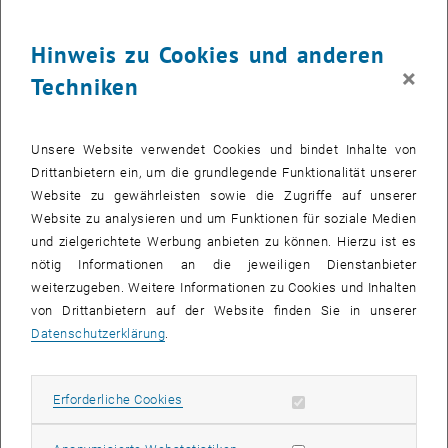
Hinweis zu Cookies und anderen
×
29. Februar 2024
Techniken
Women4Geo-Frauenstelle des Departments
Dieser Inhalt ist nur in der englischen Version unserer Website
Unsere Website verwendet Cookies und bindet Inhalte von
verfügbar.
Drittanbietern ein, um die grundlegende Funktionalität unserer
Website zu gewährleisten sowie die Zugriffe auf unserer
Website zu analysieren und um Funktionen für soziale Medien
und zielgerichtete Werbung anbieten zu können. Hierzu ist es
nötig Informationen an die jeweiligen Dienstanbieter
weiterzugeben. Weitere Informationen zu Cookies und Inhalten
von Drittanbietern auf der Website finden Sie in unserer
Datenschutzerklärung
.
Erforderliche Cookies zulassen
Erforderliche Cookies