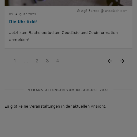
© Agê Barros @ unsplash.com
09. August 2023
Die Uhr tickt!
Jetzt zum Bachelorstudium Geodäsie und Geoinformation
anmelden!
Seite 1 von 4
Seite 2 von 4
Seite 3 von 4
Seite 4 von 4
Vorige Seit
Nächs
1
2
3
4
VERANSTALTUNGEN VOM 08. AUGUST 2026
Es gibt keine Veranstaltungen in der aktuellen Ansicht.