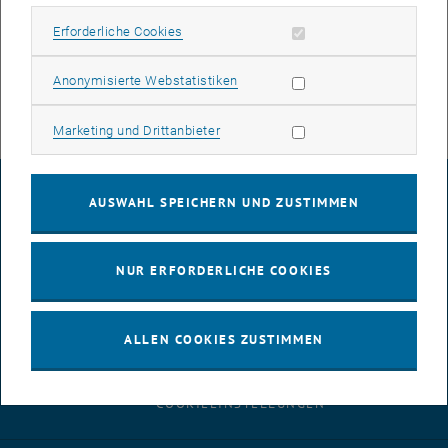
Erforderliche Cookies zulassen
Erforderliche Cookies
Informationen zu diesem Projekt finden Sie auf der englischen
Seite.
Statistik Cookies zulassen
Anonymisierte Webstatistiken
Marketing Cookies zulassen
Marketing und Drittanbieter
IMPRESSUM
AUSWAHL SPEICHERN UND ZUSTIMMEN
BARRIEREFREIHEITSERKLÄRUNG
NUR ERFORDERLICHE COOKIES
DATENSCHUTZERKLÄRUNG (PDF)
ALLEN COOKIES ZUSTIMMEN
COOKIEEINSTELLUNGEN