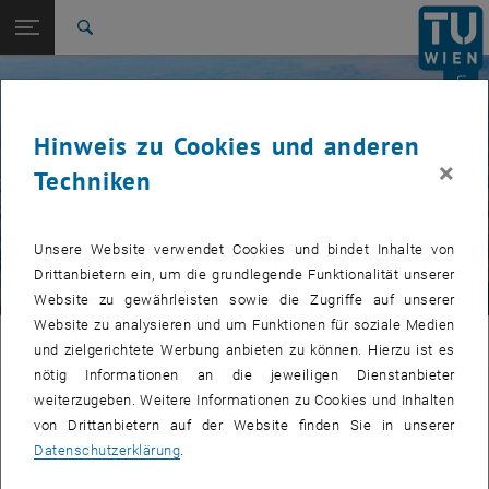
Seitennavigation öffnen
EN
TU Login
Suche
Zur 1. Menü Ebene
© karagrubis | stock.adobe.com
E120-08 Forschungsbereich Klima- und
Umweltfernerkundung
Zurück zur letzten Ebene:
Hinweis zu Cookies und anderen
Bewässerung
Zurück: Subseiten von Bewässerung auflisten
×
Techniken
DWC-Radar
Unsere Website verwendet Cookies und bindet Inhalte von
Drittanbietern ein, um die grundlegende Funktionalität unserer
Website zu gewährleisten sowie die Zugriffe auf unserer
Website zu analysieren und um Funktionen für soziale Medien
CLIMERS
und zielgerichtete Werbung anbieten zu können. Hierzu ist es
nötig Informationen an die jeweiligen Dienstanbieter
Resolving the Daily Water Cycle over
weiterzugeben. Weitere Informationen zu Cookies und Inhalten
von Drittanbietern auf der Website finden Sie in unserer
Land with Radar Satellites (DWC-
Datenschutzerklärung
.
Radar)