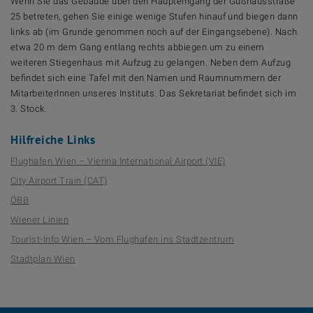
Wenn Sie das Gebäude über den Haupteingang der Gußhausstraße
25 betreten, gehen Sie einige wenige Stufen hinauf und biegen dann
links ab (im Grunde genommen noch auf der Eingangsebene). Nach
etwa 20 m dem Gang entlang rechts abbiegen um zu einem
weiteren Stiegenhaus mit Aufzug zu gelangen. Neben dem Aufzug
befindet sich eine Tafel mit den Namen und Raumnummern der
MitarbeiterInnen unseres Instituts. Das Sekretariat befindet sich im
3. Stock.
Hilfreiche Links
Flughafen Wien – Vienna International Airport (VIE)
City Airport Train (CAT)
ÖBB
Wiener Linien
Tourist-Info Wien – Vom Flughafen ins Stadtzentrum
Stadtplan Wien