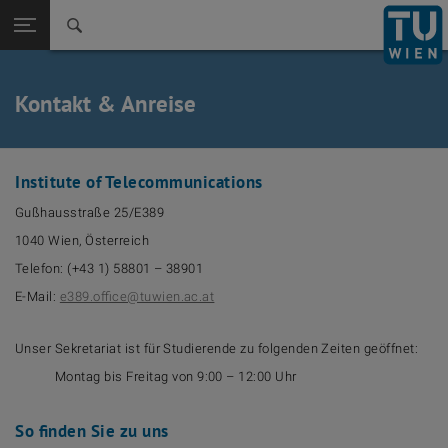
Zurück zur
Seitennavigation öffnen
Kontakt & Anreise
Institute of Telecommunications
Gußhausstraße 25/E389
1040 Wien, Österreich
Telefon: (+43 1) 58801 – 38901
E-Mail:
e389.office@tuwien.ac.at
Unser Sekretariat ist für Studierende zu folgenden Zeiten geöffnet:
Montag bis Freitag von 9:00 – 12:00 Uhr
So finden Sie zu uns