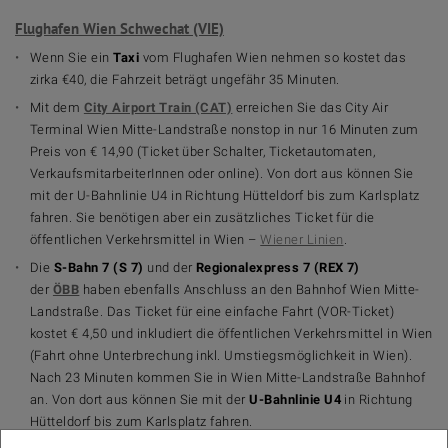
Flughafen Wien Schwechat (VIE)
Wenn Sie ein
Taxi
vom Flughafen Wien nehmen so kostet das
zirka €40, die Fahrzeit beträgt ungefähr 35 Minuten.
Mit dem
City Airport Train (CAT)
erreichen Sie das City Air
Terminal Wien Mitte-Landstraße nonstop in nur 16 Minuten zum
Preis von € 14,90 (Ticket über Schalter, Ticketautomaten,
VerkaufsmitarbeiterInnen oder online). Von dort aus können Sie
mit der U-Bahnlinie U4 in Richtung Hütteldorf bis zum Karlsplatz
fahren. Sie benötigen aber ein zusätzliches Ticket für die
öffentlichen Verkehrsmittel in Wien –
Wiener Linien
.
Die
S-Bahn 7 (S 7)
und der
Regionalexpress 7 (REX 7)
der
ÖBB
haben ebenfalls Anschluss an den Bahnhof Wien Mitte-
Landstraße. Das Ticket für eine einfache Fahrt (VOR-Ticket)
kostet € 4,50 und inkludiert die öffentlichen Verkehrsmittel in Wien
(Fahrt ohne Unterbrechung inkl. Umstiegsmöglichkeit in Wien).
Nach 23 Minuten kommen Sie in Wien Mitte-Landstraße Bahnhof
an. Von dort aus können Sie mit der
U-Bahnlinie U4
in Richtung
Hütteldorf bis zum Karlsplatz fahren.