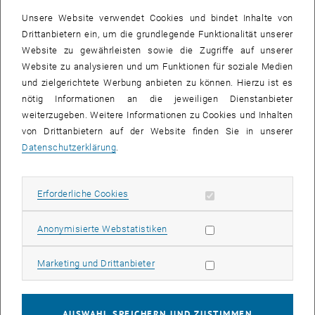
Paul Kelterer
Unsere Website verwendet Cookies und bindet Inhalte von
Drittanbietern ein, um die grundlegende Funktionalität unserer
Kurzinformationen zum Projekt
Website zu gewährleisten sowie die Zugriffe auf unserer
Im Forschungsvorhaben wird ein innovatives Gesamtkonzept zur
Website zu analysieren und um Funktionen für soziale Medien
Reduktion der Lachgasemissionen für mittelgroße bis große
und zielgerichtete Werbung anbieten zu können. Hierzu ist es
kommunale Kläranlagen mit Faulung erarbeitet. Dieses beruht auf
nötig Informationen an die jeweiligen Dienstanbieter
zwei wesentlichen Eckpfeilern: i) Die autotrophe
weiterzugeben. Weitere Informationen zu Cookies und Inhalten
Stickstoffentfernung über Deammonifikation im Prozesswasser aus
von Drittanbietern auf der Website finden Sie in unserer
der Faulschlammentwässerung und ii) die Behandlung der mit
Datenschutzerklärung
.
Lachgas beladenen Abluft aus dem Deammonifikationsbecken über
einen denitrifizierenden Biowäscher mit Abwasser als organische
Kohlenstoffquelle. Durch die Stickstoffentfernung im Nebenstrom
Erforderliche Cookies zulassen
Erforderliche Cookies
wird die Belebung im Hauptstrom entlastet und somit werden dort
günstige Bedingungen für die Reduktion der N2O-Emmissionen
Statistik Cookies zulassen
Anonymisierte Webstatistiken
geschaffen. Der Deammonifikationsprozess im Nebenstrom, in dem
auch Lachgas freigesetzt wird, weist deutlich bessere
Marketing Cookies zulassen
Marketing und Drittanbieter
Voraussetzungen als der Hauptstrom für den Einsatz eines
Biowäschers zur N2O-Enterfnung auf.
Der denitrifizierende Biowäscher stellt das Kernstück des neuen
AUSWAHL SPEICHERN UND ZUSTIMMEN