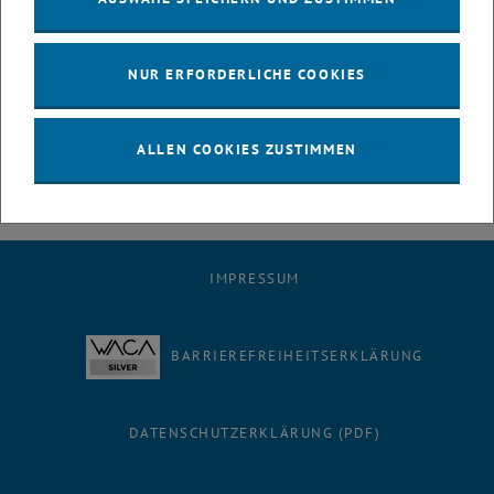
Konzepts und den Gegenstand des Forschungsvorhabens dar. Seine
Eignung zur Behandlung der Abluft aus dem
Deammonifikationsprozess im Nebenstrom soll im Labormaßstab
NUR ERFORDERLICHE COOKIES
gründlich überprüft werden. Die ökologische und ökonomische
Auswirkung des Gesamtkonzepts soll bewertet und das
Reduktionspotential für die österreichische Abwasserwirtschaft
ALLEN COOKIES ZUSTIMMEN
abgeschätzt werden.
IMPRESSUM
BARRIEREFREIHEITSERKLÄRUNG
DATENSCHUTZERKLÄRUNG (PDF)