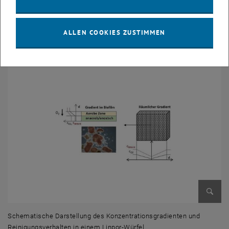
und zusätzliches Einsparungspotential hinsichtlich der
Investitionskosten.
ALLEN COOKIES ZUSTIMMEN
Bild v
Schematische Darstellung des Konzentrationsgradienten und
Reinigungsverhalten in einem Linpor-Würfel