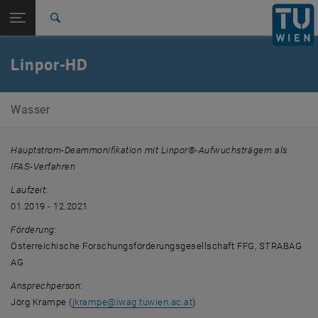
Seitennavigation öffnen
EN
TU Login
Suche
Zur 1. Menü Ebene
E226-01-Forschungsbereich Wassergütewirtschaft
Linpor-HD
Zurück zur letzten Ebene:
Abgeschlossene Projekte
Zurück: Subseiten von Abgeschlossene Projekte auflisten
Linpor-HD
Wasser
Hauptstrom-Deammonifikation mit Linpor®-Aufwuchsträgern als
IFAS-Verfahren
Laufzeit
:
01.2019 - 12.2021
Förderung
:
Österreichische Forschungsförderungsgesellschaft FFG, STRABAG
AG
Ansprechperson
:
Jörg Krampe (
jkrampe
@
iwag.tuwien.ac.at
)