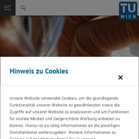
Zurück zur
Seitennavigation öffnen
Hinweis zu Cookies
×
GreenChem TechHub – Ausbildung der
Unsere Website verwendet Cookies, um die grundlegende
Führungskräfte von morgen im Bereich
Funktionalität unserer Website zu gewährleisten sowie die
Zugriffe auf unserer Website zu analysieren und um Funktionen
der grünen Chemie durch
für soziale Medien und zielgerichtete Werbung anbieten zu
Zusammenarbeit zwischen Wissenschaft
können. Hierzu ist es nötig Informationen an die jeweiligen
Dienstanbieter weiterzugeben. Weitere Informationen zu
und Industrie