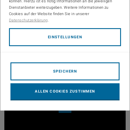
können. Hierzu ist es nötig Informationen an die jeweiligen
Dienstanbieter weiterzugeben. Weitere Informationen zu
Cookies auf der Website finden Sie in unserer
Datenschutzerklärung
.
EINSTELLUNGEN
© Fahad Arif
Green_Chemistry-28-Bettina
SPEICHERN
After activation, data may be transmitted to third parties.
ALLEN COOKIES ZUSTIMMEN
Data protection information
.
Play
Video 1