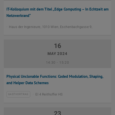
IT-Kolloquium mit dem Titel „Edge Computing – In Echtzeit am
Netzwerkrand“
Haus der Ingenieure, 1010 Wien, Eschenbachgasse 9,
16
MAY 2024
April 16th, 2024
Bis
14:30
-
15:20
Physical Unclonable Functions: Coded Modulation, Shaping,
and Helper Data Schemes
EI 4 Reithoffer HS
GASTVORTRAG
23