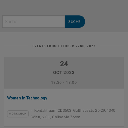
Search:
EVENTS FROM OCTOBER 22ND, 2023
24
OCT 2023
August 28th, 2023
Bis
13:30
-
18:00
Women in Technology
Kontaktraum CD0603, Gußhausstr. 25-29, 1040
WORKSHOP
Wien, 6.OG, Online via Zoom