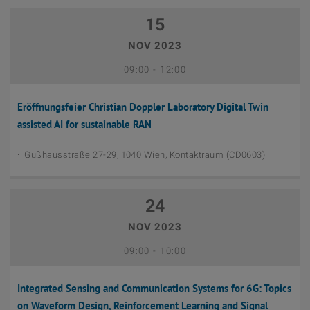
15
NOV 2023
Oktober 25th, 2023
Bis
09:00
-
12:00
Eröffnungsfeier Christian Doppler Laboratory Digital Twin
assisted AI for sustainable RAN
Gußhausstraße 27-29, 1040 Wien, Kontaktraum (CD0603)
24
NOV 2023
November 9th, 2023
Bis
09:00
-
10:00
Integrated Sensing and Communication Systems for 6G: Topics
on Waveform Design, Reinforcement Learning and Signal