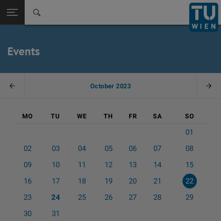
Zurück zur
Seitennavigation öffnen
Events
October 2023
Vorheriger Monat
Näc
MO
TU
WE
TH
FR
SA
SO
Calendar
01
02
03
04
05
06
07
08
09
10
11
12
13
14
15
16
17
18
19
20
21
22
23
24
25
26
27
28
29
30
31