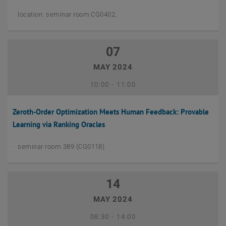
location: seminar room CG0402,
07
MAY 2024
Mai 7th, 2024
Bis
10:00
-
11:00
Zeroth-Order Optimization Meets Human Feedback: Provable
Learning via Ranking Oracles
seminar room 389 (CG0118)
14
MAY 2024
April 12th, 2024
Bis
08:30
-
14:00