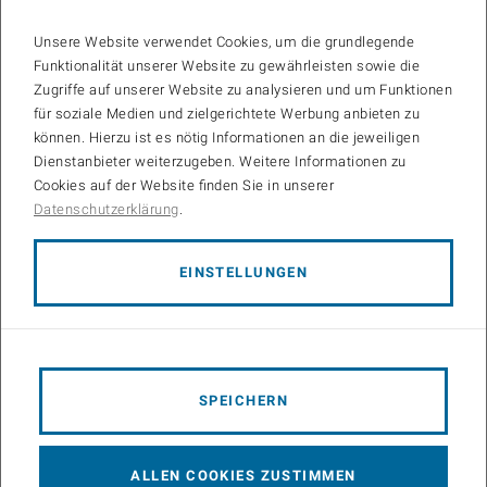
MAR 2024
September 12th, 2023
Bis
10:00
-
11:00
Unsere Website verwendet Cookies, um die grundlegende
Funktionalität unserer Website zu gewährleisten sowie die
Zugriffe auf unserer Website zu analysieren und um Funktionen
Einladung zum öffentlichen Rigorosum von Herrn Dipl.-Ing.
für soziale Medien und zielgerichtete Werbung anbieten zu
David Löschenbrand BSc
können. Hierzu ist es nötig Informationen an die jeweiligen
Dienstanbieter weiterzugeben. Weitere Informationen zu
Conference Room Deanery, CB 03 02
Cookies auf der Website finden Sie in unserer
Datenschutzerklärung
.
02. - 05.
EINSTELLUNGEN
APR 2024
April 5th, 2024
Bis
09:00
-
12:30
Internal Workshop: Wireless Communication Group and
SPEICHERN
Research Partners on recent topics
WORKSHOP
ALLEN COOKIES ZUSTIMMEN