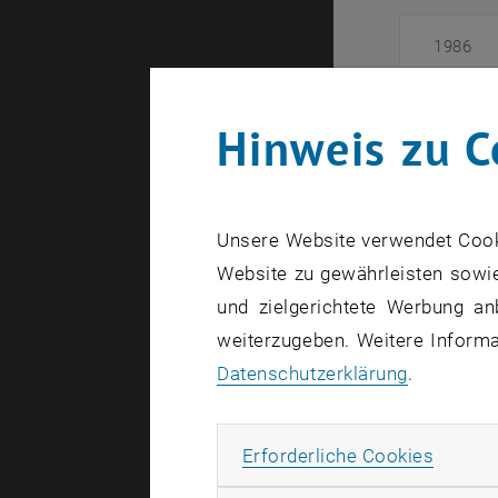
1986
2007
Hinweis zu C
2008 bi
Unsere Website verwendet Cookie
2011 bi
Website zu gewährleisten sowie
und zielgerichtete Werbung an
2016 bi
weiterzugeben. Weitere Informat
Datenschutzerklärung
.
2018
Erforde
Erforderliche Cookies
2018 bi