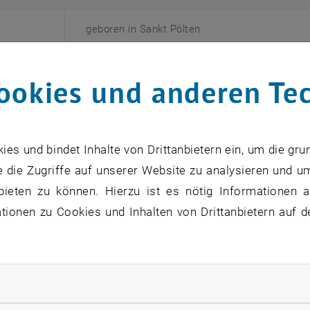
geboren in Sankt Pölten
Matura an der HTL Sankt Pölten
ookies und anderen Te
s 2012
Planungsingenieur bei Schwermaschinenbau
s und bindet Inhalte von Drittanbietern ein, um die gru
s 2018
Bachelorstudium Bauingenieurwesen und Infr
 die Zugriffe auf unserer Website zu analysieren und u
bieten zu können. Hierzu ist es nötig Informationen an
s 2020
Planungsingenieur bei Ziviltechnikerunterneh
ionen zu Cookies und Inhalten von Drittanbietern auf d
Verleihung BSc
rliche Cookies zulassen
s 2020
Masterstudium Bauingenieurwesen an der TU