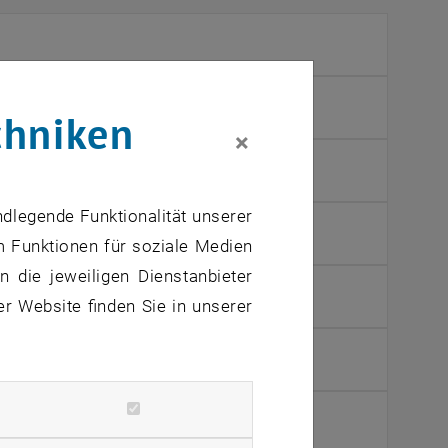
chniken
×
unternehmen
ndlegende Funktionalität unserer
astrukturmanagement an der TU Wien
m Funktionen für soziale Medien
 die jeweiligen Dienstanbieter
men
er Website finden Sie in unserer
 Wien