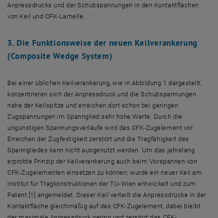
Anpressdrucks und der Schubspannungen in den Kontaktflächen
von Keil und CFK-Lamelle.
3. Die Funktionsweise der neuen Keilverankerung
(Composite Wedge System)
Bei einer üblichen Keilverankerung, wie in Abbildung 1 dargestellt,
konzentrieren sich der Anpressdruck und die Schubspannungen
nahe der Keilspitze und erreichen dort schon bei geringen
Zugspannungen im Spannglied sehr hohe Werte. Durch die
ungünstigen Spannungsverläufe wird das CFK-Zugelement vor
Erreichen der Zugfestigkeit zerstört und die Tragfähigkeit des
Spanngliedes kann nicht ausgenutzt werden. Um das jahrelang
erprobte Prinzip der Keilverankerung auch beim Vorspannen von
CFK-Zugelementen einsetzen zu können, wurde ein neuer Keil am
Institut für Tragkonstruktionen der TU-Wien entwickelt und zum
Patent [1] angemeldet. Dieser Keil verteilt die Anpressdrücke in der
Kontaktfläche gleichmäßig auf das CFK-Zugelement, dabei bleibt
der maximale Anpressdruck gering und zerstört das CFK-