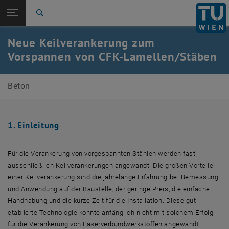
Seitennavigation öffnen
EN
TU Login
Suche
Zur 1. Menü Ebene
E212-02-Forschungsbereich Stahlbeton- und Massivbau
Neue Keilverankerung zum
Zurück zur letzten Ebene:
Vorspannen von CFK-Lamellen/Stäben
Archiv
Zurück: Subseiten von Archiv auflisten
Neue Keilverankerung zum Vorspannen von CFK-
Lamellen/Stäben
Beton
1. Einleitung
Für die Verankerung von vorgespannten Stählen werden fast
ausschließlich Keilverankerungen angewandt. Die großen Vorteile
einer Keilverankerung sind die jahrelange Erfahrung bei Bemessung
und Anwendung auf der Baustelle, der geringe Preis, die einfache
Handhabung und die kurze Zeit für die Installation. Diese gut
etablierte Technologie konnte anfänglich nicht mit solchem Erfolg
für die Verankerung von Faserverbundwerkstoffen angewandt