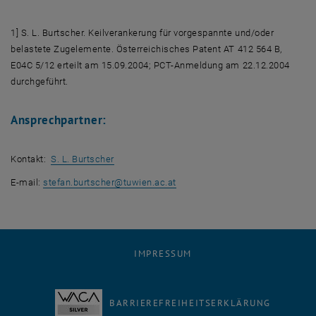
1] S. L. Burtscher. Keilverankerung für vorgespannte und/oder
belastete Zugelemente. Österreichisches Patent AT 412 564 B,
E04C 5/12 erteilt am 15.09.2004; PCT-Anmeldung am 22.12.2004
durchgeführt.
Ansprechpartner:
, öffnet eine externe URL in einem neuen Fenst
Kontakt:
S. L. Burtscher
E-mail:
stefan.burtscher
@
tuwien.ac.at
IMPRESSUM
BARRIEREFREIHEITSERKLÄRUNG