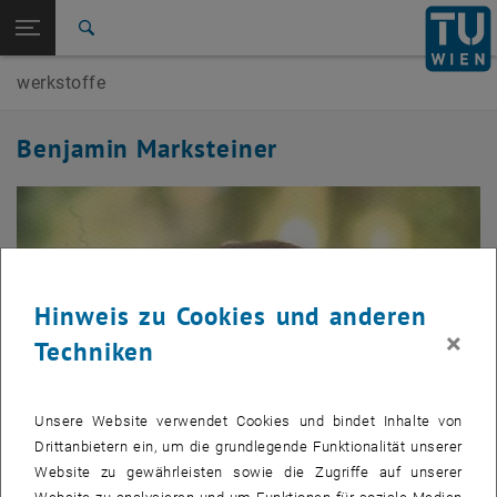
Seitennavigation öffnen
EN
TU Login
Suche
werkstoffe
Zur 1. Menü Ebene
E207-01-Forschungsbereich Baustofflehre,
Werkstofftechnologie
Zurück zur letzten Ebene:
Benjamin Marksteiner
Allgemeine Bedienstete
Zurück: Subseiten von Allgemeine Bedienstete auflisten
Benjamin Marksteiner
Hinweis zu Cookies und anderen
×
Techniken
Unsere Website verwendet Cookies und bindet Inhalte von
Drittanbietern ein, um die grundlegende Funktionalität unserer
Website zu gewährleisten sowie die Zugriffe auf unserer