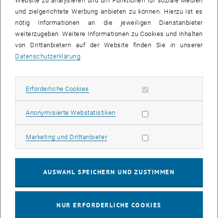
Website zu analysieren und um Funktionen für soziale Medien
und zielgerichtete Werbung anbieten zu können. Hierzu ist es
nötig Informationen an die jeweiligen Dienstanbieter
weiterzugeben. Weitere Informationen zu Cookies und Inhalten
von Drittanbietern auf der Website finden Sie in unserer
Datenschutzerklärung
.
Erforderliche Cookies zulassen
Erforderliche Cookies
Statistik Cookies zulassen
Anonymisierte Webstatistiken
Marketing Cookies zulassen
Marketing und Drittanbieter
Position: Labortechnischer Assistent
AUSWAHL SPEICHERN UND ZUSTIMMEN
Telefon:
+43 1 58801 207123
E-Mail:
benjamin.marksteiner
@
tuwien.ac.at
NUR ERFORDERLICHE COOKIES