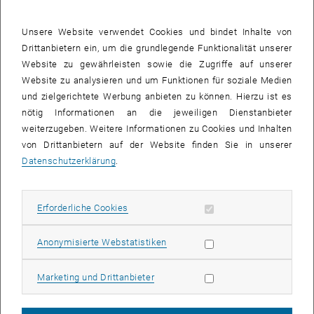
Computational Science in Fire
Ressourcenmanagement von Baustoffen, Nachhaltigkeit und
Unsere Website verwendet Cookies und bindet Inhalte von
Recycling
Drittanbietern ein, um die grundlegende Funktionalität unserer
Website zu gewährleisten sowie die Zugriffe auf unserer
E207-02 Bauphysik
Website zu analysieren und um Funktionen für soziale Medien
, öffnet eine ext
Leitung:
Univ.Prof. Dipl.-Ing. Dr.techn.
Thomas Bednar
und zielgerichtete Werbung anbieten zu können. Hierzu ist es
nötig Informationen an die jeweiligen Dienstanbieter
, öffnet eine externe URL in einem neuen F
Website:
E207-02 Bauphysik
weiterzugeben. Weitere Informationen zu Cookies und Inhalten
Sicherheitskonzepte und Lebensdauerprognose für die Planung
von Drittanbietern auf der Website finden Sie in unserer
von Bauteilen und Gebäuden
Datenschutzerklärung
.
Simulations- und Messmethoden für Raumakustik, Bauakustik und
Umgebungslärmprognose
Erforderliche Cookies zulassen
Erforderliche Cookies
Subseiten von E207-01-F
Subseiten von E207-02-
Subseiten von E207-03-
Virtuelle Städte zur nachhaltigen und energieeffizienten
Entwicklung der gebauten Umwelt
Statistik Cookies zulassen
Anonymisierte Webstatistiken
E207-03 Ökologische Bautechnologien
, öffnet eine exter
Leitung:
Univ.Prof. Dipl.-Ing. Dr.techn.
Azra Korjenic
Marketing Cookies zulassen
Marketing und Drittanbieter
Website:
E207-03 Ökologische Bautechnologien