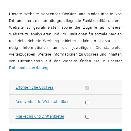
Studierende:
Unsere Website verwendet Cookies und bindet Inhalte von
Andrea Filkova, Clemens Horvath, Guido Bauer, Dominik Breitfuß,
Drittanbietern ein, um die grundlegende Funktionalität unserer
Georg Hofbauer, Florian Dirnberger, Maksim Latynin, Illia Mitalov,
Website zu gewährleisten sowie die Zugriffe auf unserer
Artem Igumnov, Sara Treccarichi Scavuzzo, Ekaterina Ermishkina,
Website zu analysieren und um Funktionen für soziale Medien
Bogna Haponiuk, Merima Sabic, Povilas Valiulis, Anja Reiter, Nora
und zielgerichtete Werbung anbieten zu können. Hierzu ist es
Pfliegler, Maximilian Knoll, Manuela Hofer, Rukiye Vezi, Mark Aurel
nötig Informationen an die jeweiligen Dienstanbieter
Evangelista, Fabian Pitscheider, Stephan Loncsek, Alexandra Kotecki
weiterzugeben. Weitere Informationen zu Cookies und Inhalten
von Drittanbietern auf der Website finden Sie in unserer
, öffnet eine externe URL in einem neuen Fenster
Zum VDI-Wettbewerb
Datenschutzerklärung
.
1. Preis - „RHYTHM“ - Mark Aurel Evangelista, Alexandra Kotecki,
Stephan Loncsek, Fabian Pitscheider
Erforderliche Cookies zulassen
Erforderliche Cookies
Statistik Cookies zulassen
Anonymisierte Webstatistiken
Marketing Cookies zulassen
Marketing und Drittanbieter