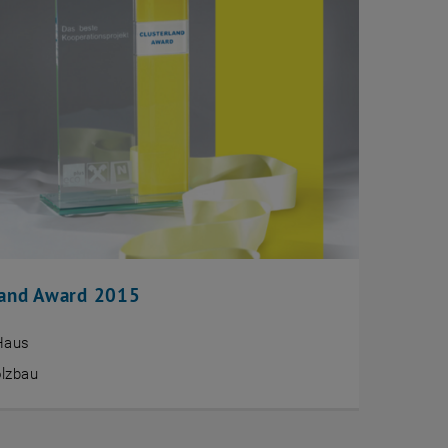
land Award 2015
Haus
lzbau