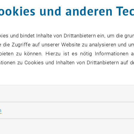
ookies und anderen Te
s und bindet Inhalte von Drittanbietern ein, um die gru
 die Zugriffe auf unserer Website zu analysieren und u
ability Award 2022
VDI 
bieten zu können. Hierzu ist es nötig Informationen an
ionen zu Cookies und Inhalten von Drittanbietern auf d
nic
Integ
n
in
in
Dipl.-Ing.
Dr.
techn.
Sindel
rliche Cookies zulassen
Statistik Cookies zulassen
n
rketing Cookies zulassen