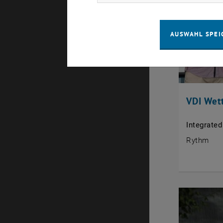
AUSWAHL SPEI
VDI Wet
Integrate
Rythm