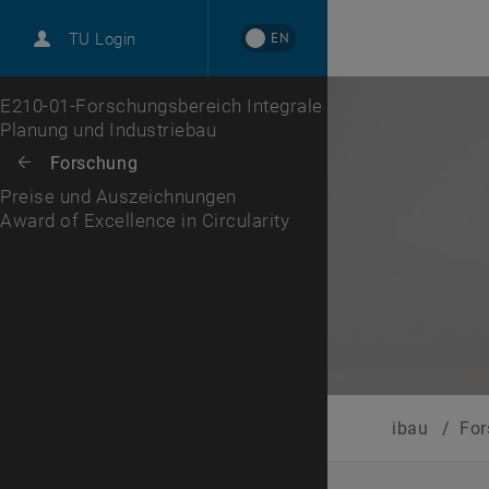
EN
TU Login
Award of Excellence in Circularity
Zur 1. Menü Ebene
E210-01-Forschungsbereich Integrale
Planung und Industriebau
Zurück zur letzten Ebene:
Forschung
Zurück: Subseiten von Forschung auflisten
Preise und Auszeichnungen
Award of Excellence in Circularity
ibau
/
Fo