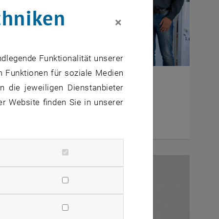
chniken
×
ndlegende Funktionalität unserer
m Funktionen für soziale Medien
Wettbewerb 2021-22
 die jeweiligen Dienstanbieter
er Website finden Sie in unserer
rated BIM Design Lab
fingen 360 Grad