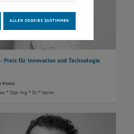
ALLEN COOKIES ZUSTIMMEN
- Preis für Innovation und Technologie
8
a Honic
in
in
in
ss.
Dipl.-Ing.
Dr.
techn.