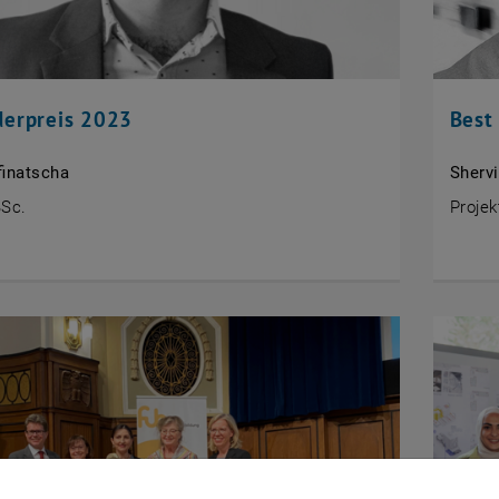
derpreis 2023
Best
finatscha
Sherv
BSc.
Proje