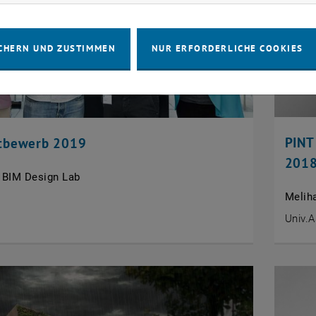
CHERN UND ZUSTIMMEN
NUR ERFORDERLICHE COOKIES
PINT 
tbewerb 2019
201
d BIM Design Lab
Melih
Univ.A