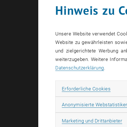
Hinweis zu C
Unsere Website verwendet Cookie
Website zu gewährleisten sowie
Sustain
und zielgerichtete Werbung an
weiterzugeben. Weitere Informat
Azra Korje
Datenschutzerklärung
.
i
Univ.Prof.
Erforde
Erforderliche Cookies
Anonymisierte Webstatistike
Ma
Marketing und Drittanbieter