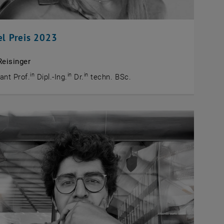
el Preis 2023
Reisinger
in
in
in
ant Prof.
Dipl.-Ing.
Dr.
techn. BSc.