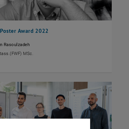
 Poster Award 2022
in Rasoulzadeh
ktass.(FWF) MSc.