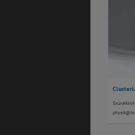
Cluster
GrünAktiv
physik@ho