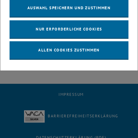
AUSWAHL SPEICHERN UND ZUSTIMMEN
Navas Basantes, Victor Hugo
Cerny, Christine
Eppensteiner, Walter †
NUR ERFORDERLICHE COOKIES
Mair am Tinkhof, Kurt
Zettler, Alfred
Leithner, Werner †
ALLEN COOKIES ZUSTIMMEN
Furtmüller, Gert
IMPRESSUM
BARRIEREFREIHEITSERKLÄRUNG
DATENSCHUTZERKLÄRUNG (PDF)