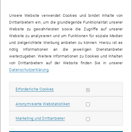
Unsere Website verwendet Cookies und bindet Inhalte von
Drittanbietern ein, um die grundlegende Funktionalität unserer
Website zu gewährleisten sowie die Zugriffe auf unserer
Ao.Univ.-Prof.i.R. Univ.Prof. Dipl.-Ing. Dr.techn.
Website zu analysieren und um Funktionen für soziale Medien
Rainer Poisel
und zielgerichtete Werbung anbieten zu können. Hierzu ist es
E-MAIL AN RAINER POISEL SENDEN
E-MAIL SENDEN
nötig Informationen an die jeweiligen Dienstanbieter
weiterzugeben. Weitere Informationen zu Cookies und Inhalten
von Drittanbietern auf der Website finden Sie in unserer
Datenschutzerklärung
.
Ao.Univ.-Prof.i.R. Dr.phil.
Dirk Van Husen
Erforderliche Cookies zulassen
Erforderliche Cookies
E-MAIL AN DIRK VAN HUSEN SENDEN
E-MAIL SENDEN
Statistik Cookies zulassen
Anonymisierte Webstatistiken
Marketing Cookies zulassen
Marketing und Drittanbieter
Weitere ehemalige Mitarbeiter*innen