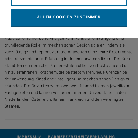
gemeinsam erkundet, wie künstliche Intelligenz Design Experten von
wiederholenden Aufgaben befreien kann, um ihnen zu ermöglichen,
ALLEN COOKIES ZUSTIMMEN
sich schneller weiterzuentwickeln und ihre Kreativität freien Lauf
lassen zu können. Der Kurs am CISM diskutierte neuartige, KI-
gestützte Ansätze für das Ingenieurdesign. Genau wie die
klassische numerische Analyse kann künstliche Intelligenz eine
grundlegende Rolle im mechanischen Design spielen, indem sie
zuverlässige und reproduzierbare Antworten ohne teure Experimente
oder jahrzehntelange Erfahrung im Ingenieurwesen liefert. Der Kurs
stand Teilnehmern aller Karrierestufen offen, von Doktoranden bis
hin zu erfahrenen Forschern, die bestrebt waren, neue Grenzen bei
der Anwendung künstlicher Intelligenz im mechanischen Design zu
erkunden. Die Dozenten waren weltweit führend in ihren jeweiligen
Fachgebieten und kamen von renommierten Universitäten in den
Niederlanden, Österreich, Italien, Frankreich und den Vereinigten
Staaten.
IMPRESSUM
BARRIEREFREIHEITSERKLÄRUNG