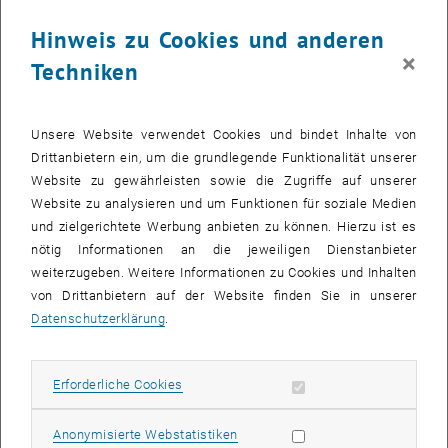
Hinweis zu Cookies und anderen
×
Forschungsbereich Baumechanik und Baudynamik
Techniken
Institut für Tragkonstruktionen, TU Wien
Karlsplatz 13/212-03
Unsere Website verwendet Cookies und bindet Inhalte von
A-1040 Wien
Drittanbietern ein, um die grundlegende Funktionalität unserer
Telefon:
+43 1 58801 20101
Website zu gewährleisten sowie die Zugriffe auf unserer
E-Mail:
caroline.schneider
@
tuwien.ac.at
Website zu analysieren und um Funktionen für soziale Medien
Zugang über:
und zielgerichtete Werbung anbieten zu können. Hierzu ist es
Stiege 2, 3. Stock, Bauteil AE
nötig Informationen an die jeweiligen Dienstanbieter
weiterzugeben. Weitere Informationen zu Cookies und Inhalten
von Drittanbietern auf der Website finden Sie in unserer
Datenschutzerklärung
.
Erforderliche Cookies zulassen
Erforderliche Cookies
Statistik Cookies zulassen
Anonymisierte Webstatistiken