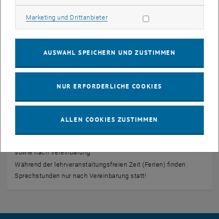
Marketing Cookies zulassen
Marketing und Drittanbieter
AUSWAHL SPEICHERN UND ZUSTIMMEN
© Matthias Heisler
Öffnungszeiten
NUR ERFORDERLICHE COOKIES
Sekretariat:
Montag - Donnerstag 10:00 bis 12:00 Uhr
ALLEN COOKIES ZUSTIMMEN
Sprechstunden Assistenten:
Montag - Donnerstag 10:00 bis 12:00 Uhr
sowie nach Vereinbarung
Während der lehrveranstaltungsfreien Zeit (Ferien) finden
Sprechstunden nur nach Vereinbarung statt!